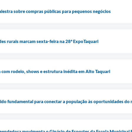
alestra sobre compras públicas para pequenos negócios
des rurais marcam sexta-feira na 28ª ExpoTaquari
com rodeio, shows e estrutura inédita em Alto Taquari
sido fundamental para conectar a população às oportunidades do 
eendedora movimenta o Ginásio de Esportes da Escola Municipal 