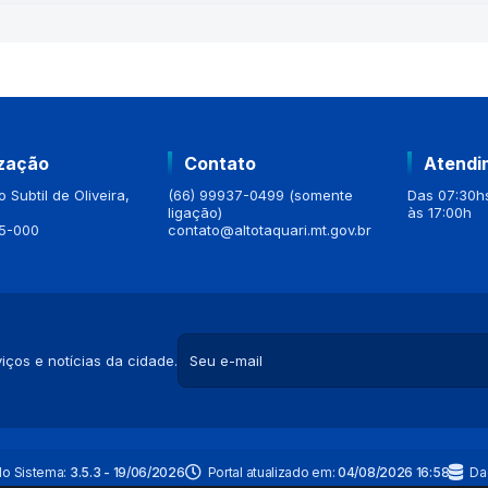
ização
Contato
Atendi
 Subtil de Oliveira,
(66) 99937-0499 (somente
Das 07:30hs
ligação)
às 17:00h
5-000
contato@altotaquari.mt.gov.br
iços e notícias da cidade.
do Sistema:
3.5.3 - 19/06/2026
Portal atualizado em:
04/08/2026 16:58
Da