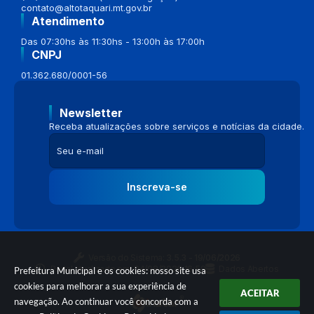
contato@altotaquari.mt.gov.br
Atendimento
Das 07:30hs às 11:30hs - 13:00h às 17:00h
CNPJ
01.362.680/0001-56
Newsletter
Receba atualizações sobre serviços e notícias da cidade.
Inscreva-se
Versão do Sistema:
3.5.3 - 19/06/2026
Portal atualizado em:
04/08/2026 16:58
Dados Abertos
Prefeitura Municipal e os cookies: nosso site usa
cookies para melhorar a sua experiência de
ACEITAR
navegação. Ao continuar você concorda com a