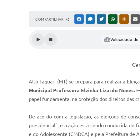
COMPARTILHAR
FACEBOOK
MESSENGER
TWITTER
WHATSAPP
OUTRAS
Velocidade de l
Can
Alto Taquari (MT) se prepara para realizar a Elei
Municipal Professora Elzinha Lizardo Nunes.
E
papel fundamental na proteção dos direitos das cr
De acordo com a legislação, as eleições de con
presidencial", e a ação está sendo conduzida de f
e do Adolescente (CMDCA) e pela Prefeitura de Alt