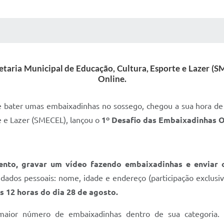
 MÍDIAS
RECEBA NOTÍCIAS
retaria Municipal de Educação, Cultura, Esporte e Lazer (
Online.
 bater umas embaixadinhas no sossego, chegou a sua hora de br
e e Lazer (SMECEL), lançou o
1º Desafio das Embaixadinhas O
mento, gravar um vídeo fazendo embaixadinhas e envia
dados pessoais: nome, idade e endereço (participação exclusiv
às 12 horas do dia 28 de agosto.
aior número de embaixadinhas dentro de sua categoria. P