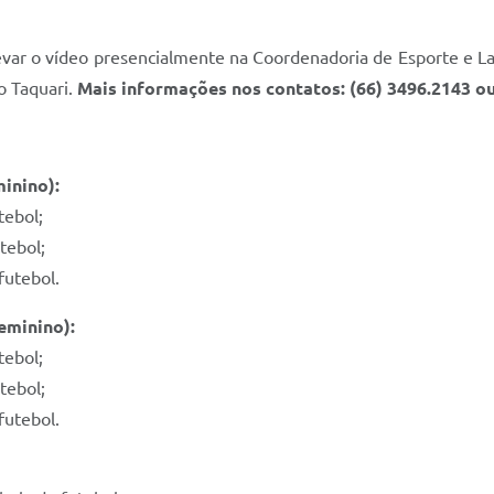
evar o vídeo presencialmente na Coordenadoria de Esporte e La
o Taquari.
Mais informações nos contatos: (66) 3496.2143 ou 
minino):
tebol;
tebol;
futebol.
eminino):
tebol;
tebol;
futebol.