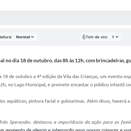
 MÍDIAS
RECEBA NOTÍCIAS
eitura:
Tom de voz:
l no dia 18 de outubro, das 8h às 12h, com brincadeiras, g
a 18 de outubro a 4ª edição da Vila das Crianças, um evento es
2h, no Lago Municipal, e promete encantar o público infantil co
os aquáticos, pintura facial e guloseimas. Além disso, haverá a
ofolo Sperandio. destacou a importância da ação para as famí
m momento de alegria e integração para nossas crianças e sua