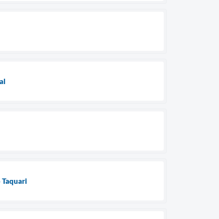
al
 Taquari