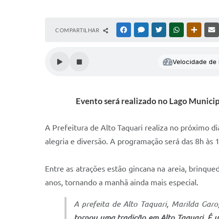
COMPARTILHAR
FACEBOOK
MESSENGER
TWITTER
WHATSAPP
OUTRAS
Velocidade de l
Evento será realizado no Lago Municipa
A Prefeitura de Alto Taquari realiza no próximo di
alegria e diversão. A programação será das 8h às 1
Entre as atrações estão gincana na areia, brinqued
anos, tornando a manhã ainda mais especial.
A prefeita de Alto Taquari, Marilda Gar
tornou uma tradição em Alto Taquari. É u