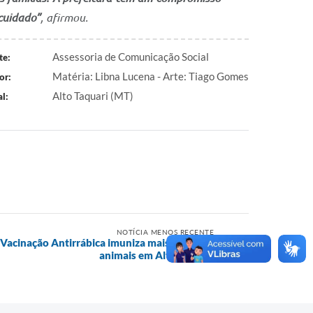
cuidado”
, afirmou.
Assessoria de Comunicação Social
te:
Matéria: Libna Lucena - Arte: Tiago Gomes
or:
Alto Taquari (MT)
l:
NOTÍCIA MENOS RECENTE
Vacinação Antirrábica imuniza mais de 1.700
animais em Alto Taquari