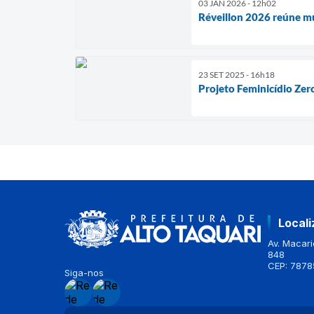
03 JAN 2026 - 12h02
Réveillon 2026 reúne mu
23 SET 2025 - 16h18
Projeto Feminicídio Zer
Local
Av. Macario
848
CEP: 7878
Siga-nos