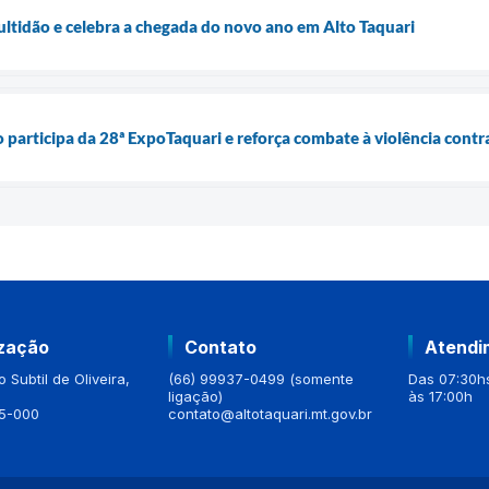
ltidão e celebra a chegada do novo ano em Alto Taquari
o participa da 28ª ExpoTaquari e reforça combate à violência contr
ização
Contato
Atendi
 Subtil de Oliveira,
(66) 99937-0499 (somente
Das 07:30hs
ligação)
às 17:00h
5-000
contato@altotaquari.mt.gov.br