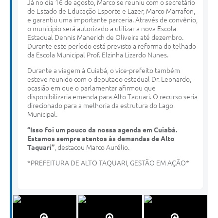
Já no dia 16 de agosto, Marco se reuniu com o secretário
de Estado de Educação Esporte e Lazer, Marco Marrafon,
e garantiu uma importante parceria. Através de convênio,
o município será autorizado a utilizar a nova Escola
Estadual Dennis Manerich de Oliveira até dezembro.
Durante este período está previsto a reforma do telhado
da Escola Municipal Prof. Elzinha Lizardo Nunes.
Durante a viagem à Cuiabá, o vice-prefeito também
esteve reunido com o deputado estadual Dr. Leonardo,
ocasião em que o parlamentar afirmou que
disponibilizaria emenda para Alto Taquari. O recurso seria
direcionado para a melhoria da estrutura do Lago
Municipal.
“Isso foi um pouco da nossa agenda em Cuiabá.
Estamos sempre atentos às demandas de Alto
Taquari”
, destacou Marco Aurélio.
*PREFEITURA DE ALTO TAQUARI, GESTÃO EM AÇÃO*