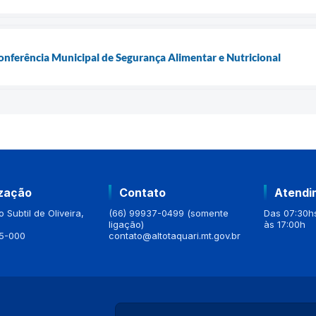
Conferência Municipal de Segurança Alimentar e Nutricional
ização
Contato
Atendi
 Subtil de Oliveira,
(66) 99937-0499 (somente
Das 07:30hs
ligação)
às 17:00h
5-000
contato@altotaquari.mt.gov.br