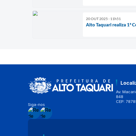
20 OUT 2025 - 11h51
Alto Taquari realiza 1ª 
Local
Av. Macario
848
CEP: 7878
Siga-nos