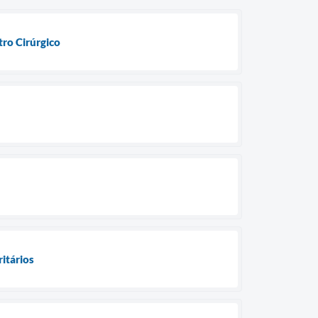
ro Cirúrgico
ritários