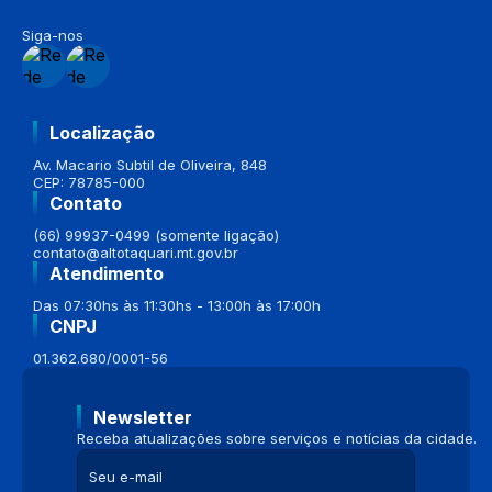
Siga-nos
Localização
Av. Macario Subtil de Oliveira, 848
CEP: 78785-000
Contato
(66) 99937-0499 (somente ligação)
contato@altotaquari.mt.gov.br
Atendimento
Das 07:30hs às 11:30hs - 13:00h às 17:00h
CNPJ
01.362.680/0001-56
Newsletter
Receba atualizações sobre serviços e notícias da cidade.