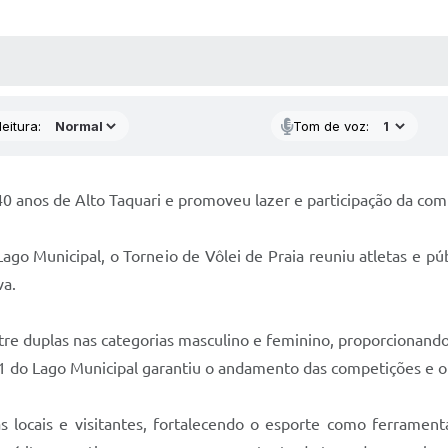
 MÍDIAS
RECEBA NOTÍCIAS
eitura:
Tom de voz:
0 anos de Alto Taquari e promoveu lazer e participação da co
Lago Municipal, o Torneio de Vôlei de Praia reuniu atletas e pú
va.
tre duplas nas categorias masculino e feminino, proporcionand
a 1 do Lago Municipal garantiu o andamento das competições e
 locais e visitantes, fortalecendo o esporte como ferramenta