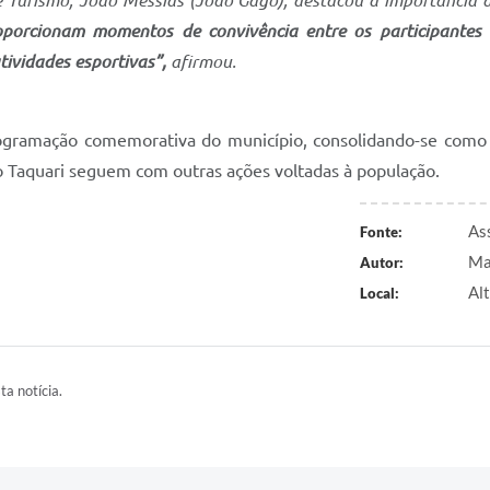
 e Turismo, João Messias (João Gago), destacou a importância 
oporcionam momentos de convivência entre os participantes 
ividades esportivas”,
afirmou.
programação comemorativa do município, consolidando-se como 
lto Taquari seguem com outras ações voltadas à população.
As
Fonte:
Ma
Autor:
Al
Local:
ta notícia.