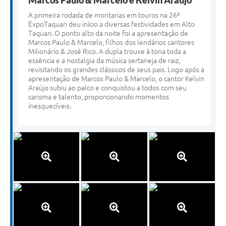
A primeira rodada de montarias em touros na 26ª
ExpoTaquari deu início a diversas festividades em Alto
Taquari. O ponto alto da noite foi a apresentação de
Marcos Paulo & Marcelo, filhos dos lendários cantores
Milionário & José Rico. A dupla trouxe à tona toda a
essência e a nostalgia da música sertaneja de raiz,
revisitando os grandes clássicos de seus pais. Logo após a
apresentação de Marcos Paulo & Marcelo, o cantor Kelvin
Araújo subiu ao palco e conquistou a todos com seu
carisma e talento, proporcionando momentos
inesquecíveis.