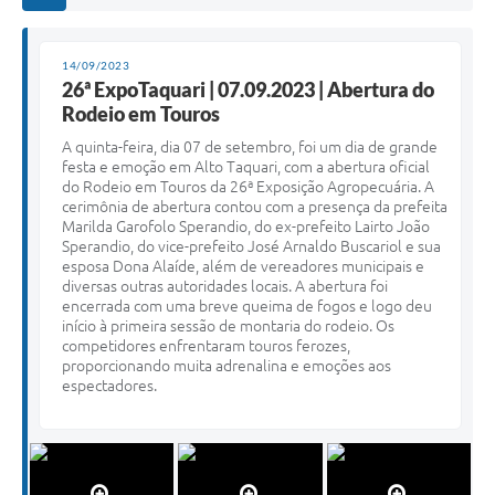
14/09/2023
26ª ExpoTaquari | 07.09.2023 | Abertura do
Rodeio em Touros
A quinta-feira, dia 07 de setembro, foi um dia de grande
festa e emoção em Alto Taquari, com a abertura oficial
do Rodeio em Touros da 26ª Exposição Agropecuária. A
cerimônia de abertura contou com a presença da prefeita
Marilda Garofolo Sperandio, do ex-prefeito Lairto João
Sperandio, do vice-prefeito José Arnaldo Buscariol e sua
esposa Dona Alaíde, além de vereadores municipais e
diversas outras autoridades locais. A abertura foi
encerrada com uma breve queima de fogos e logo deu
início à primeira sessão de montaria do rodeio. Os
competidores enfrentaram touros ferozes,
proporcionando muita adrenalina e emoções aos
espectadores.