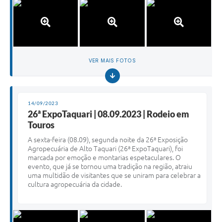
VER MAIS FOTOS
14/09/2023
26ª ExpoTaquari | 08.09.2023 | Rodeio em
Touros
A sexta-feira (08.09), segunda noite da 26ª Exposição
Agropecuária de Alto Taquari (26ª ExpoTaquari), foi
marcada por emoção e montarias espetaculares. O
evento, que já se tornou uma tradição na região, atraiu
uma multidão de visitantes que se uniram para celebrar a
cultura agropecuária da cidade.