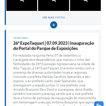
VER MAIS FOTOS
14/09/2023
26ª ExpoTaquari | 07.09.2023 | Inauguração
do Portal do Parque de Exposições
Foi realizada na quinta-feira, 07 de setembro, a
Cavalgada da Independência, que marcou o início das
festividades da 26ª Exposição Agropecuária na cidade de
Alto Taquari, a 26ª ExpoTaquari. O evento contou com a
presença de diversas autoridades locais e regionais,
incluindo a prefeita Marilda Garofolo Sperandio e seu
esposo, o ex-prefeito Lairto João Sperandio, que
prestigiaram a ocasião juntos. O vice-prefeito José
Arnaldo Buscariol (Seu Dino) e sua esposa, dona Alaíde,
também marcaram presença, sendo que o vice-prefeito
teve a honra de participar da inauguração do monumento
em homenagem a seu pai, Antônio Buscariol, que agora