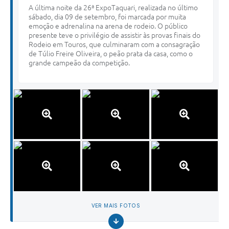
A última noite da 26ª ExpoTaquari, realizada no último
sábado, dia 09 de setembro, foi marcada por muita
emoção e adrenalina na arena de rodeio. O público
presente teve o privilégio de assistir às provas finais do
Rodeio em Touros, que culminaram com a consagração
de Túlio Freire Oliveira, o peão prata da casa, como o
grande campeão da competição.
VER MAIS FOTOS