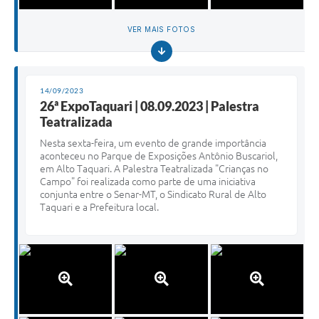
VER MAIS FOTOS
14/09/2023
26ª ExpoTaquari | 08.09.2023 | Palestra
Teatralizada
Nesta sexta-feira, um evento de grande importância
aconteceu no Parque de Exposições Antônio Buscariol,
em Alto Taquari. A Palestra Teatralizada "Crianças no
Campo" foi realizada como parte de uma iniciativa
conjunta entre o Senar-MT, o Sindicato Rural de Alto
Taquari e a Prefeitura local.