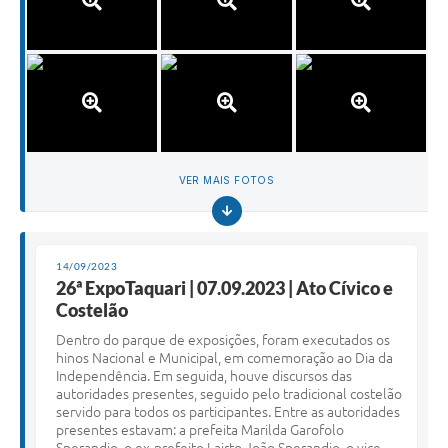
VER MAIS FOTOS
14/09/2023
26ª ExpoTaquari | 07.09.2023 | Ato Cívico e
Costelão
Dentro do parque de exposições, foram executados os
hinos Nacional e Municipal, em comemoração ao Dia da
Independência. Em seguida, houve discursos das
autoridades presentes, seguido pelo tradicional costelão
servido para todos os participantes. Entre as autoridades
presentes estavam: a prefeita Marilda Garofolo
Sperandio, o ex-prefeito Lairto João Sperandio, o vice-