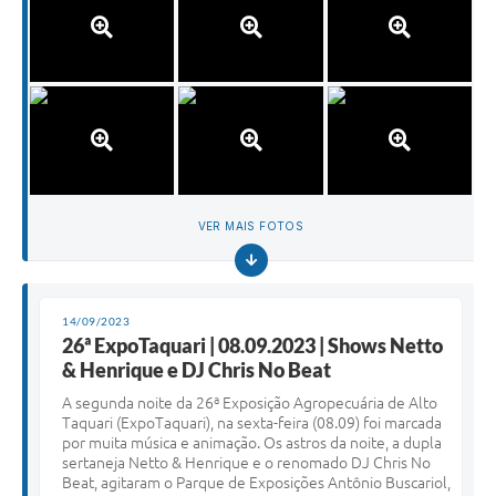
VER MAIS FOTOS
14/09/2023
26ª ExpoTaquari | 08.09.2023 | Shows Netto
& Henrique e DJ Chris No Beat
A segunda noite da 26ª Exposição Agropecuária de Alto
Taquari (ExpoTaquari), na sexta-feira (08.09) foi marcada
por muita música e animação. Os astros da noite, a dupla
sertaneja Netto & Henrique e o renomado DJ Chris No
Beat, agitaram o Parque de Exposições Antônio Buscariol,