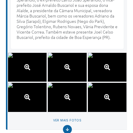
prefeito José Arnaldo Buscariol e sua esposa dona
Alaíde, a presidente da Câmara Municipal, vereadora
Márcia Buscariol, bem como os vereadores Adriano da
Silva (Sarapó), Elgimar Rodrigues (Nego do Park),
Gregório Tolentino, Rubens Novaes, Vânia Previdente e
Vicente Correa. Também esteve presente Joel Celso
Buscariol, prefeito da cidade de Boa Esperança (PR).
VER MAIS FOTOS