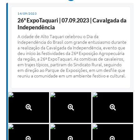
14/09/2023
26ª ExpoTaquari | 07.09.2023 | Cavalgada da
Independência
A cidade de Alto Taquari celebrou o Dia da
Independência do Brasil com grande entusiasmo durante
a realização da Cavalgada da Independência, evento que
deu início às festividades da 26ª Exposição Agropecuária
da região, a 26ª ExpoTaquari. As comitivas de cavaleiros,
em trajes típicos, partiram do Sindicato Rural, seguindo
em direção ao Parque de Exposições, em um desfile que
reuniu a comunidade em um ambiente festivo e cultural.