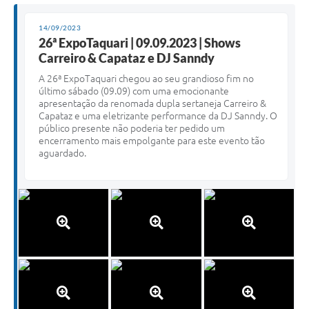
14/09/2023
26ª ExpoTaquari | 09.09.2023 | Shows
Carreiro & Capataz e DJ Sanndy
A 26ª ExpoTaquari chegou ao seu grandioso fim no
último sábado (09.09) com uma emocionante
apresentação da renomada dupla sertaneja Carreiro &
Capataz e uma eletrizante performance da DJ Sanndy. O
público presente não poderia ter pedido um
encerramento mais empolgante para este evento tão
aguardado.