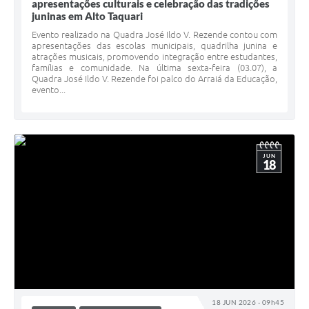
apresentações culturais e celebração das tradições
juninas em Alto Taquari
Evento realizado na Quadra José Ildo V. Rezende contou com
apresentações das escolas municipais, quadrilha junina e
atrações musicais, promovendo integração entre estudantes,
famílias e comunidade. Na última sexta-feira (03.07), a
Quadra José Ildo V. Rezende foi palco do Arraiá da Educação,
evento...
JUN
18
18 JUN 2026 - 09h45