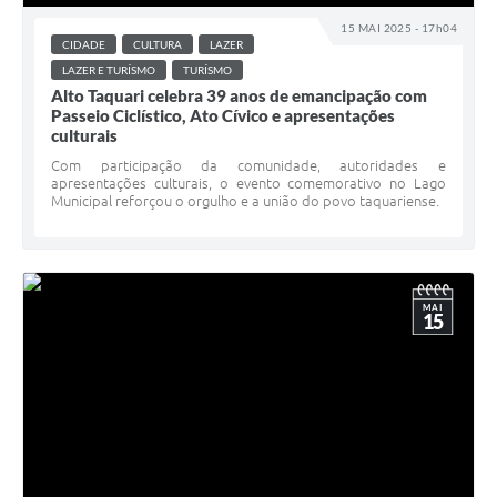
15 MAI 2025 - 17h04
CIDADE
CULTURA
LAZER
LAZER E TURÍSMO
TURÍSMO
Alto Taquari celebra 39 anos de emancipação com
Passeio Ciclístico, Ato Cívico e apresentações
culturais
Com participação da comunidade, autoridades e
apresentações culturais, o evento comemorativo no Lago
Municipal reforçou o orgulho e a união do povo taquariense.
MAI
15