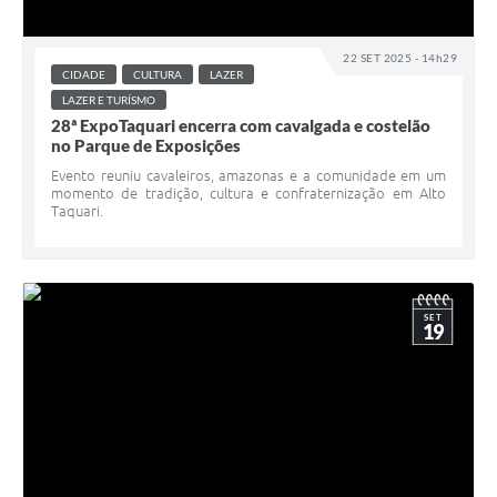
22 SET 2025 - 14h29
CIDADE
CULTURA
LAZER
LAZER E TURÍSMO
28ª ExpoTaquari encerra com cavalgada e costelão
no Parque de Exposições
Evento reuniu cavaleiros, amazonas e a comunidade em um
momento de tradição, cultura e confraternização em Alto
Taquari.
SET
19