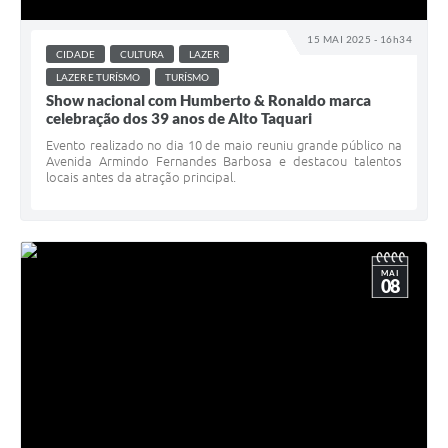
15 MAI 2025 - 16h34
CIDADE
CULTURA
LAZER
LAZER E TURÍSMO
TURÍSMO
Show nacional com Humberto & Ronaldo marca
celebração dos 39 anos de Alto Taquari
Evento realizado no dia 10 de maio reuniu grande público na
Avenida Armindo Fernandes Barbosa e destacou talentos
locais antes da atração principal.
MAI
08