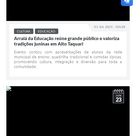
01 JUL 2025 - 10h38
CULTURA
EDUCAÇÃO
Arraiá da Educação reúne grande público e valoriza
tradições juninas em Alto Taquari
Evento contou com apresentações de alunos da rede
municipal de ensino, quadrilha tradicional e comidas típicas,
promovendo cultura, integração e diversão para toda a
comunidade.
JUN
23