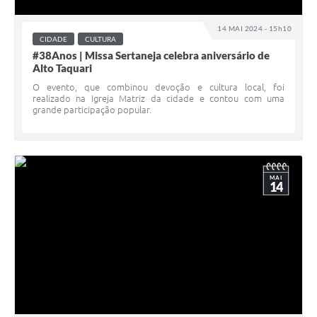
14 MAI 2024 - 15h10
CIDADE
CULTURA
#38Anos | Missa Sertaneja celebra aniversário de
Alto Taquari
O evento, que combinou devoção e cultura local, foi
realizado na Igreja Matriz da cidade e contou com uma
grande participação popular.
MAI
14