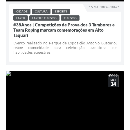
15 MAI 2024 - 18h21
CIDADE
CULTURA
ESPORTE
LAZER
LAZER E TURÍSMO
TURÍSMO
#38Anos | Competições de Prova dos 3 Tambores e
Team Roping marcam comemorações em Alto
Taquari
Evento realizado no Parque de Exposição Antonio Buscariol
reúne comunidade para celebração tradicional de
habilidades equestres.
MAI
14