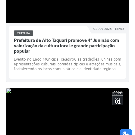
08 JUL 2025 - 15h06
CULTURA
Prefeitura de Alto Taquari promove 4º Juninão com
valorização da cultura local e grande participação
popular
Evento no Lago Municipal celebrou as tradições juninas com
apresentações culturais, comidas típicas e atrações musicais,
fortalecendo os laços comunitários e a identidade regional.
JUL
01