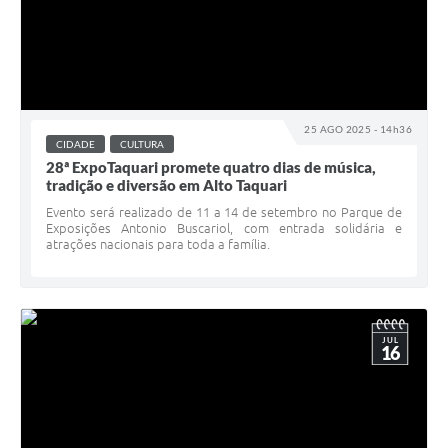
25 AGO 2025 - 14h36
CIDADE
CULTURA
28ª ExpoTaquari promete quatro dias de música,
tradição e diversão em Alto Taquari
Evento será realizado de 11 a 14 de setembro no Parque de
Exposições Antonio Buscariol, com entrada solidária e
atrações nacionais para toda a família.
JUL
16