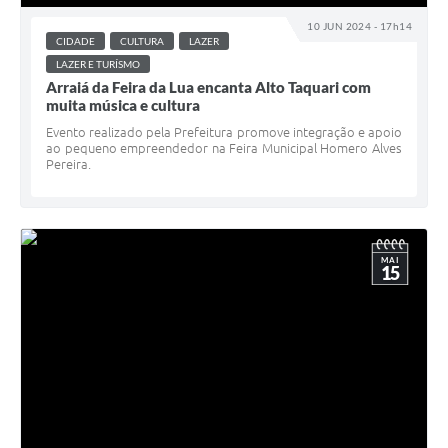
10 JUN 2024 - 17h14
CIDADE
CULTURA
LAZER
LAZER E TURÍSMO
Arraiá da Feira da Lua encanta Alto Taquari com
muita música e cultura
Evento realizado pela Prefeitura promove integração e apoio
ao pequeno empreendedor na Feira Municipal Homero Alves
Pereira.
MAI
15