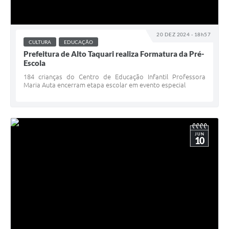
20 DEZ 2024 - 18h57
CULTURA
EDUCAÇÃO
Prefeitura de Alto Taquari realiza Formatura da Pré-
Escola
184 crianças do Centro de Educação Infantil Professora
Maria Auta encerram etapa escolar em evento especial
JUN
10