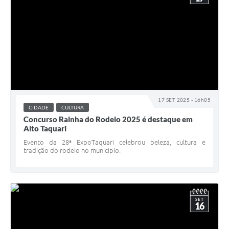
17 SET 2025 - 16h05
CIDADE
CULTURA
Concurso Rainha do Rodeio 2025 é destaque em
Alto Taquari
Evento da 28ª ExpoTaquari celebrou beleza, cultura e
tradição do rodeio no município.
SET
16