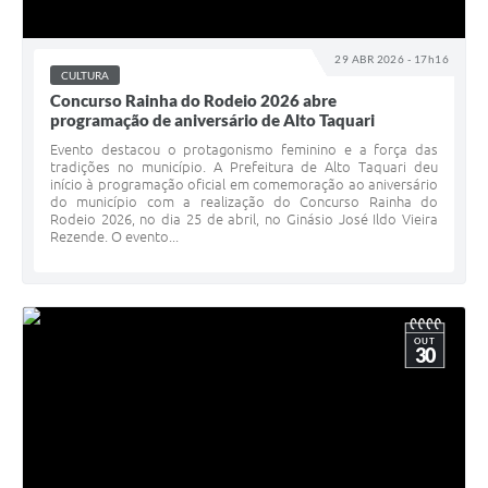
29 ABR 2026 - 17h16
CULTURA
Concurso Rainha do Rodeio 2026 abre
programação de aniversário de Alto Taquari
Evento destacou o protagonismo feminino e a força das
tradições no município. A Prefeitura de Alto Taquari deu
início à programação oficial em comemoração ao aniversário
do município com a realização do Concurso Rainha do
Rodeio 2026, no dia 25 de abril, no Ginásio José Ildo Vieira
Rezende. O evento...
OUT
30