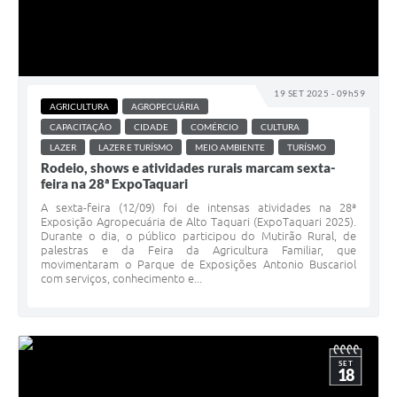
19 SET 2025 - 09h59
AGRICULTURA
AGROPECUÁRIA
CAPACITAÇÃO
CIDADE
COMÉRCIO
CULTURA
LAZER
LAZER E TURÍSMO
MEIO AMBIENTE
TURÍSMO
Rodeio, shows e atividades rurais marcam sexta-
feira na 28ª ExpoTaquari
A sexta-feira (12/09) foi de intensas atividades na 28ª
Exposição Agropecuária de Alto Taquari (ExpoTaquari 2025).
Durante o dia, o público participou do Mutirão Rural, de
palestras e da Feira da Agricultura Familiar, que
movimentaram o Parque de Exposições Antonio Buscariol
com serviços, conhecimento e...
SET
18