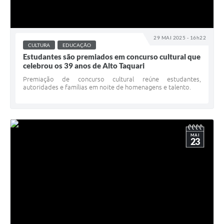
29 MAI 2025 - 16h22
CULTURA
EDUCAÇÃO
Estudantes são premiados em concurso cultural que
celebrou os 39 anos de Alto Taquari
Premiação de concurso cultural reúne estudantes,
autoridades e famílias em noite de homenagens e talento.
MAI
23