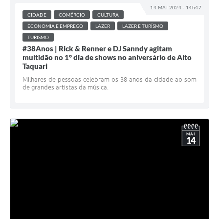
14 MAI 2024 - 14h47
CIDADE
COMÉRCIO
CULTURA
ECONOMIA E EMPREGO
LAZER
LAZER E TURÍSMO
TURÍSMO
#38Anos | Rick & Renner e DJ Sanndy agitam
multidão no 1° dia de shows no aniversário de Alto
Taquari
Milhares de pessoas celebram os 38 anos da cidade ao som
de grandes artistas da música.
MAI
14