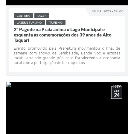
08 MAI 2025 - 17h00
CULTURA
LAZER
LAZER E TURÍSMO
TURÍSMO
2º Pagode na Praia anima o Lago Municipal e
esquenta as comemorações dos 39 anos de Alto
Taquari
Evento promovido pela Prefeitura movimentou o final de
semana com shows de Sambalada, Banda Vox e artistas
locais, atraindo grande público e fortalecendo a economia
local com a participação de barraqueiros.
ABR
24