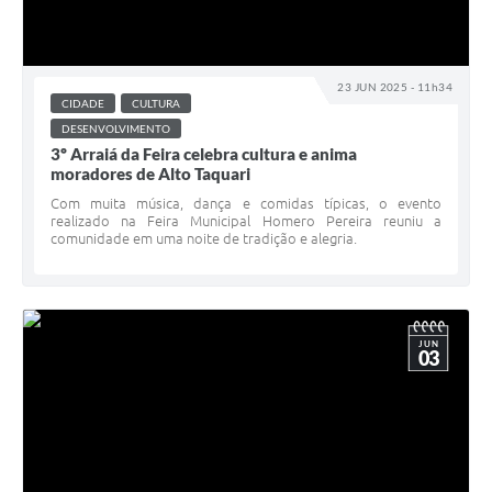
23 JUN 2025 - 11h34
CIDADE
CULTURA
DESENVOLVIMENTO
3º Arraiá da Feira celebra cultura e anima
moradores de Alto Taquari
Com muita música, dança e comidas típicas, o evento
realizado na Feira Municipal Homero Pereira reuniu a
comunidade em uma noite de tradição e alegria.
JUN
03