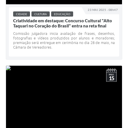
23 MAI 2025 - 08h47
CIDADE
CULTURA
EDUCAÇÃO
Criatividade em destaque: Concurso Cultural "Alto
Taquari no Coração do Brasil" entra na reta final
Comissão julgadora inicia avaliação de frases, desenhos,
fotografias e vídeos produzidos por alunos e moradores;
premiação será entregue em cerimônia no dia 28 de maio, na
Câmara de Vereadores.
MAI
15