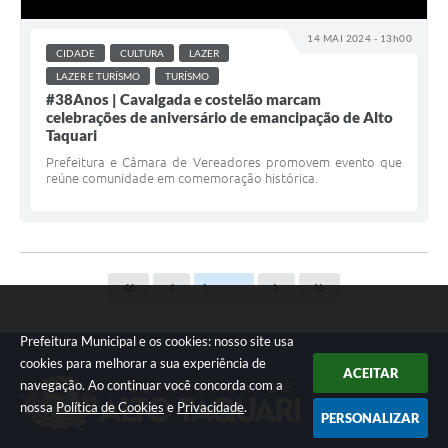
14 MAI 2024 - 13h00
CIDADE
CULTURA
LAZER
LAZER E TURÍSMO
TURÍSMO
#38Anos | Cavalgada e costelão marcam
celebrações de aniversário de emancipação de Alto
Taquari
Prefeitura e Câmara de Vereadores promovem evento que
reúne comunidade em comemoração histórica.
Prefeitura Municipal e os cookies: nosso site usa
cookies para melhorar a sua experiência de
ACEITAR
navegação. Ao continuar você concorda com a
nossa
Política de Cookies
e
Privacidade
.
PERSONALIZAR