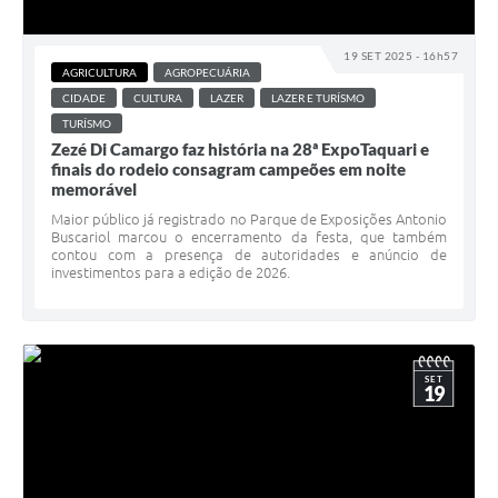
19 SET 2025 - 16h57
AGRICULTURA
AGROPECUÁRIA
CIDADE
CULTURA
LAZER
LAZER E TURÍSMO
TURÍSMO
Zezé Di Camargo faz história na 28ª ExpoTaquari e
finais do rodeio consagram campeões em noite
memorável
Maior público já registrado no Parque de Exposições Antonio
Buscariol marcou o encerramento da festa, que também
contou com a presença de autoridades e anúncio de
investimentos para a edição de 2026.
SET
19