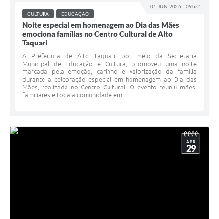
01 JUN 2026 - 09h31
CULTURA
EDUCAÇÃO
Noite especial em homenagem ao Dia das Mães
emociona famílias no Centro Cultural de Alto
Taquari
A Prefeitura de Alto Taquari, por meio da Secretaria
Municipal de Educação e Cultura, promoveu uma noite
marcada pela emoção, carinho e valorização da família
durante a celebração especial em homenagem ao Dia das
Mães, realizada no Centro Cultural. O evento reuniu mães,
familiares e toda a comunidade em...
ABR
29