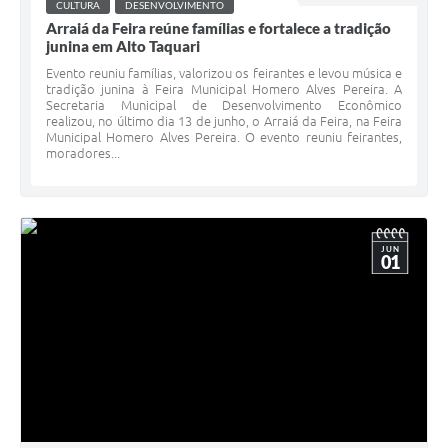
CULTURA
DESENVOLVIMENTO
Arraiá da Feira reúne famílias e fortalece a tradição
junina em Alto Taquari
Evento reuniu famílias, valorizou os feirantes e levou música e
tradição junina à Feira Municipal Homero Alves Pereira. A
Secretaria Municipal de Desenvolvimento Econômico
realizou, no último dia 13 de junho, o Arraiá da Feira, na Feira
Municipal Homero Alves Pereira. O evento reuniu feirantes,
moradores...
JUN
01