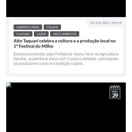
03 JUN 2025 - 09h54
AGROPECUÁRIA
CIDADE
CULTURA
LAZER
MEIO AMBIENTE
Alto Taquari celebra a cultura e a produção local no
1º Festival do Milho
Evento promovido pela Prefeitura reuniu Feira da Agricultura
Familiar, quadrilha e show com Gustavo Almeida, valorizando
os produtores rurais e a tradição caipira.
MAI
29