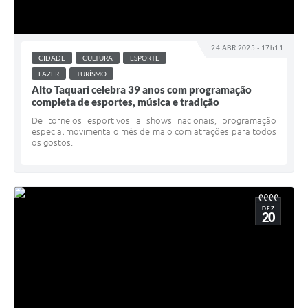
24 ABR 2025 - 17h11
CIDADE
CULTURA
ESPORTE
LAZER
TURÍSMO
Alto Taquari celebra 39 anos com programação
completa de esportes, música e tradição
De torneios esportivos a shows nacionais, programação
especial movimenta o mês de maio com atrações para todos
os gostos.
DEZ
20