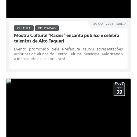
30 OUT 2025 - 10h17
CULTURA
EDUCAÇÃO
Mostra Cultural “Raízes” encanta público e celebra
talentos de Alto Taquari
Evento promovido pela Prefeitura reuniu apresentações
artísticas de alunos do Centro Cultural Municipal, valorizando
a identidade e a cultura local.
SET
22