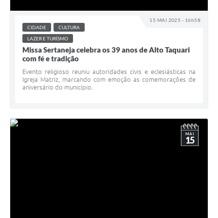
15 MAI 2025 - 16h58
CIDADE
CULTURA
LAZER E TURÍSMO
Missa Sertaneja celebra os 39 anos de Alto Taquari
com fé e tradição
Evento religioso reuniu autoridades civis e eclesiásticas na
Igreja Matriz, marcando com emoção as comemorações de
aniversário do município.
MAI
15