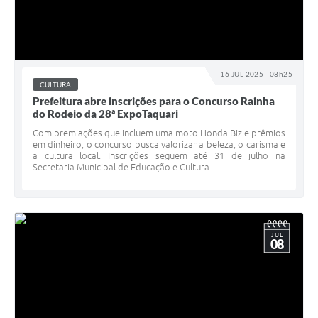
16 JUL 2025 - 08h25
CULTURA
Prefeitura abre inscrições para o Concurso Rainha
do Rodeio da 28ª ExpoTaquari
Com premiações que incluem uma moto Honda Biz e prêmios
em dinheiro, o concurso busca valorizar a beleza, o carisma e
a cultura local. Inscrições seguem até 31 de julho na
Secretaria Municipal de Educação e Cultura.
JUL
08