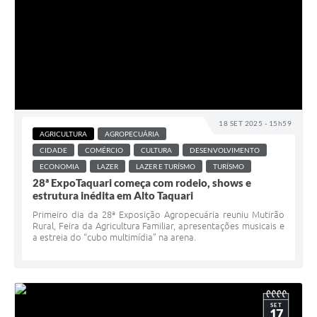
18 SET 2025 - 15h59
AGRICULTURA
AGROPECUÁRIA
CIDADE
COMÉRCIO
CULTURA
DESENVOLVIMENTO
ECONOMIA
LAZER
LAZER E TURÍSMO
TURÍSMO
28ª ExpoTaquari começa com rodeio, shows e
estrutura inédita em Alto Taquari
Primeiro dia da 28ª Exposição Agropecuária reuniu Mutirão
Rural, Feira da Agricultura Familiar, apresentações musicais e
a estreia do “cubo multimídia” na arena.
SET
17