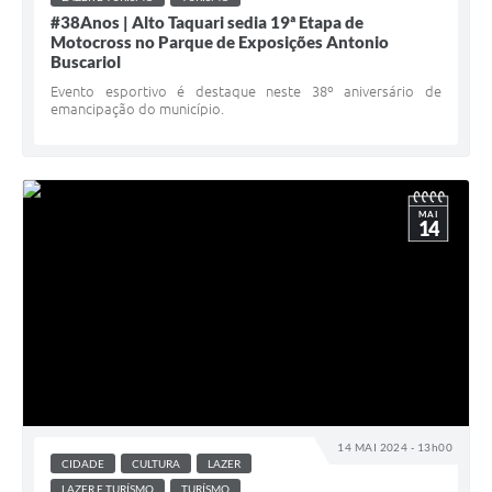
#38Anos | Alto Taquari sedia 19ª Etapa de
Motocross no Parque de Exposições Antonio
Buscariol
Evento esportivo é destaque neste 38º aniversário de
emancipação do município.
MAI
14
14 MAI 2024 - 13h00
CIDADE
CULTURA
LAZER
LAZER E TURÍSMO
TURÍSMO