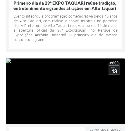
Primeiro dia da 29ª EXPO TAQUARI reúne tradição,
entretenimento e grandes atrações em Alto Taquari
Evento integrou a programação comemorativa pelos 40 anos
de Alto Taquari, com rodeio e shows musicais no primeiro
dia. A Prefeitura de Alto Taquari realizou, no dia 14 de maio,
a abertura oficial da 29ª Expotaquari, no Parque de
Exposições Antônio Buscariol. O primeiro dia do evento
contou com grande...
MAI
13
13 MAI 2026 - 20h30