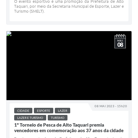
O evento esportivo é uma promoção da Prefeitura de Alto
Taquari, por meio da Secretaria Municipal de Esporte, Lazer e
Turismo (SMELT).
MAI
08
08 MAI 2023 - 15h20
CIDADE
ESPORTE
LAZER
LAZER E TURÍSMO
TURÍSMO
1º Torneio de Pesca de Alto Taquari premia
vencedores em comemoração aos 37 anos da cidade