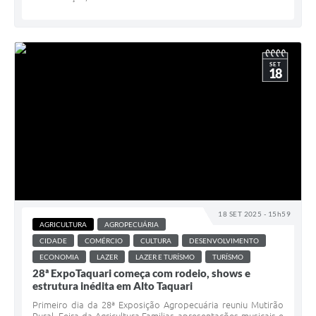
SET
18
18 SET 2025 - 15h59
AGRICULTURA
AGROPECUÁRIA
CIDADE
COMÉRCIO
CULTURA
DESENVOLVIMENTO
ECONOMIA
LAZER
LAZER E TURÍSMO
TURÍSMO
28ª ExpoTaquari começa com rodeio, shows e
estrutura inédita em Alto Taquari
Primeiro dia da 28ª Exposição Agropecuária reuniu Mutirão