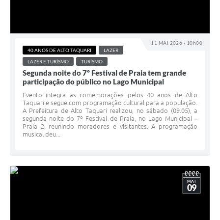
11 MAI 2026 - 10h00
40 ANOS DE ALTO TAQUARI
LAZER
LAZER E TURÍSMO
TURÍSMO
Segunda noite do 7º Festival de Praia tem grande
participação do público no Lago Municipal
Evento integra as comemorações pelos 40 anos de Alto
Taquari e segue com programação cultural para a população.
A Prefeitura de Alto Taquari realizou, no sábado (09.05), a
segunda noite do 7º Festival de Praia, no Lago Municipal –
Praia 2, reunindo moradores e visitantes. A programação
musical deu...
MAI
09