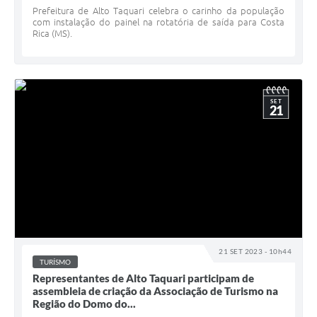
Prefeitura de Alto Taquari celebra o carinho da população
com instalação do painel na rotatória de saída para Costa
Rica (MS).
SET
21
21 SET 2023 - 10h44
TURÍSMO
Representantes de Alto Taquari participam de
assembleia de criação da Associação de Turismo na
Região do Domo do...