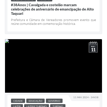
#38Anos | Cavalgada e costelão marcam
celebrações de aniversário de emancipação de Alto
Taquari
Prefeitura e Câmara de Vereadores promovem evento que
reúne comunidade em comemoração histórica.
MAI
11
11 MAI 2024 - 14h58
CIDADE
EDUCAÇÃO
GOVERNO
LAZER
LAZER E TURÍSMO
TURÍSMO