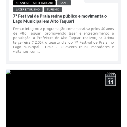
40 ANOS DE ALTO TAQUARI
LAZER
LAZER E TURÍSMO
TURÍSMO
7º Festival de Praia reúne público e movimenta o
Lago Municipal em Alto Taquari
Evento integrou a programação comemorativa pelos 40 anos
de Alto Taquari, promovendo lazer e entretenimento à
população. A Prefeitura de Alto Taquari realizou, na última
terça-feira (12.05), o quarto dia do 7º Festival de Praia, no
Lago Municipal – Praia 2. O evento reuniu moradores e
visitantes, com...
MAI
11