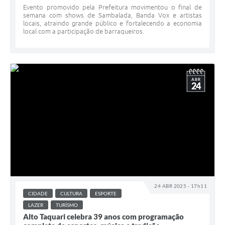
Evento promovido pela Prefeitura movimentou o final de
semana com shows de Sambalada, Banda Vox e artistas
locais, atraindo grande público e fortalecendo a economia
local com a participação de barraqueiros.
ABR
24
24 ABR 2025 - 17h11
CIDADE
CULTURA
ESPORTE
LAZER
TURÍSMO
Alto Taquari celebra 39 anos com programação