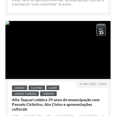
Rural, Feira da Agricultura Familiar, apresentações musicais e
a estreia do “cubo multimídia” na arena.
MAI
15
15 MAI 2025 - 17h04
CIDADE
CULTURA
LAZER
LAZER E TURÍSMO
TURÍSMO
Alto Taquari celebra 39 anos de emancipação com
Passeio Ciclístico, Ato Cívico e apresentações
culturais