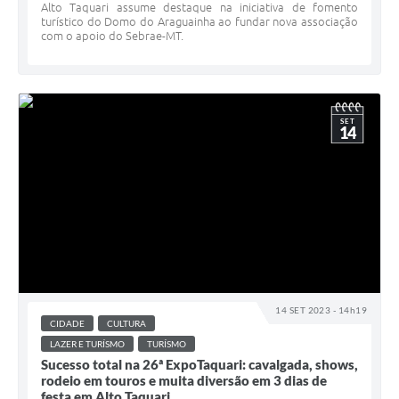
Alto Taquari assume destaque na iniciativa de fomento
turístico do Domo do Araguainha ao fundar nova associação
com o apoio do Sebrae-MT.
SET
14
14 SET 2023 - 14h19
CIDADE
CULTURA
LAZER E TURÍSMO
TURÍSMO
Sucesso total na 26ª ExpoTaquari: cavalgada, shows,
rodeio em touros e muita diversão em 3 dias de
festa em Alto Taquari