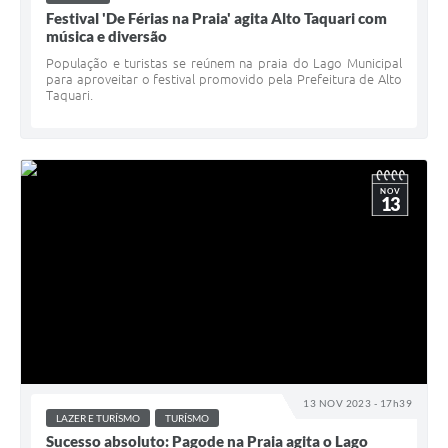
Festival 'De Férias na Praia' agita Alto Taquari com
música e diversão
População e turistas se reúnem na praia do Lago Municipal
para aproveitar o festival promovido pela Prefeitura de Alto
Taquari.
NOV
13
13 NOV 2023 - 17h39
LAZER E TURÍSMO
TURÍSMO
Sucesso absoluto: Pagode na Praia agita o Lago