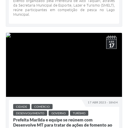
Evento organizado pela Prefeitura de Alto Taquari, através
da Secretaria Municipal de Esporte, Lazer e Turismo (SMELT),
reúne participantes em competição de pesca no Lago
Municipal.
ABR
17
17 ABR 2023 - 18h04
CIDADE
COMÉRCIO
DESENVOLVIMENTO
GOVERNO
TURÍSMO
Prefeita Marilda e equipe se reúnem com
Desenvolve MT para tratar de ações de fomento ao