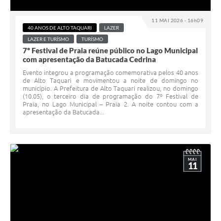
11 MAI 2026 - 16h09
40 ANOS DE ALTO TAQUARI
LAZER
LAZER E TURÍSMO
TURÍSMO
7º Festival de Praia reúne público no Lago Municipal
com apresentação da Batucada Cedrina
Evento integrou a programação comemorativa pelos 40 anos
de Alto Taquari e movimentou a noite de domingo no
município. A Prefeitura de Alto Taquari realizou, no domingo
(10.05), o terceiro dia de programação do 7º Festival de
Praia, no Lago Municipal – Praia 2. A noite contou com a
apresentação da Batucada...
MAI
11