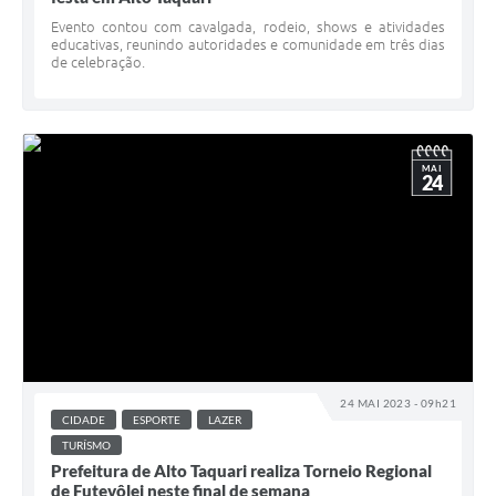
Evento contou com cavalgada, rodeio, shows e atividades
educativas, reunindo autoridades e comunidade em três dias
de celebração.
MAI
24
24 MAI 2023 - 09h21
CIDADE
ESPORTE
LAZER
TURÍSMO
Prefeitura de Alto Taquari realiza Torneio Regional
de Futevôlei neste final de semana