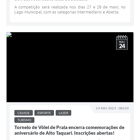
A competição será realizada nos dias 27 e 28 de maio, no
Lago Municipal, com as categorias Intermediário e Aberta.
MAI
24
24 MAI 2023 - 08h30
CIDADE
ESPORTE
LAZER
TURÍSMO
Torneio de Vôlei de Praia encerra comemorações de
aniversário de Alto Taquari. Inscrições abertas!