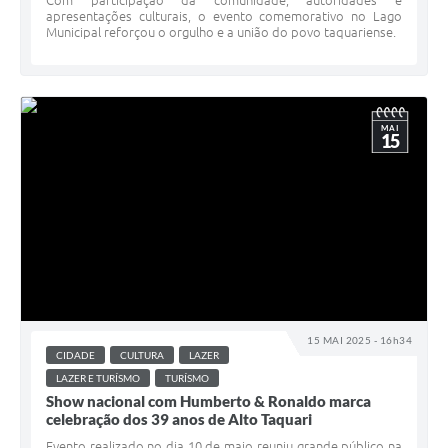
Com participação da comunidade, autoridades e
apresentações culturais, o evento comemorativo no Lago
Municipal reforçou o orgulho e a união do povo taquariense.
MAI
15
15 MAI 2025 - 16h34
CIDADE
CULTURA
LAZER
LAZER E TURÍSMO
TURÍSMO
Show nacional com Humberto & Ronaldo marca
celebração dos 39 anos de Alto Taquari
Evento realizado no dia 10 de maio reuniu grande público na