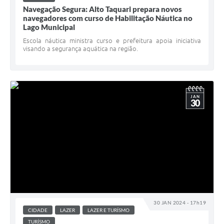
Navegação Segura: Alto Taquari prepara novos
navegadores com curso de Habilitação Náutica no
Lago Municipal
Escola náutica ministra curso e prefeitura apoia iniciativa
visando a segurança aquática na região.
JAN
30
30 JAN 2024 - 17h19
CIDADE
LAZER
LAZER E TURÍSMO
TURÍSMO