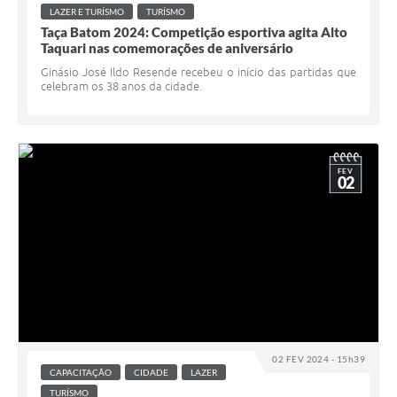
LAZER E TURÍSMO
TURÍSMO
Taça Batom 2024: Competição esportiva agita Alto
Taquari nas comemorações de aniversário
Ginásio José Ildo Resende recebeu o início das partidas que
celebram os 38 anos da cidade.
FEV
02
02 FEV 2024 - 15h39
CAPACITAÇÃO
CIDADE
LAZER
TURÍSMO