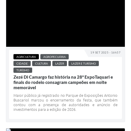
19 SET 2025 - 16h57
AGRICULTURA
AGROPECUÁRIA
CIDADE
CULTURA
LAZER
LAZER E TURÍSMO
TURÍSMO
Zezé Di Camargo faz história na 28ª ExpoTaquari e
finais do rodeio consagram campeões em noite
memorável
Maior público já registrado no Parque de Exposições Antonio
Buscariol marcou o encerramento da festa, que também
contou com a presença de autoridades e anúncio de
investimentos para a edição de 2026.