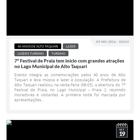
09 MAI 2026 - 10h03
40 ANOS DE ALTO TAQUARI
LAZER
LAZER E TURÍSMO
TURÍSMO
7º Festival de Praia tem início com grandes atrações
no Lago Municipal de Alto Taquari
Evento integra as comemorações pelos 40 anos de Alto
Taquari e leva música e lazer à população. A Prefeitura de
Alto Taquari realizou, na sexta-feira (08.05), a abertura do 7º
Festival de Praia, no Lago Municipal – Praia 2, reunindo
moradores e visitantes. A primeira noite foi marcada por
apresentações...
SET
19