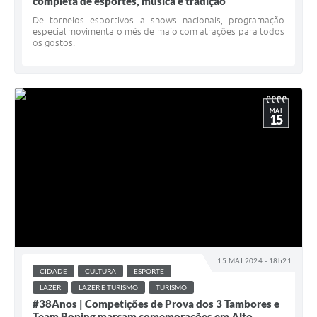
completa de esportes, música e tradição
De torneios esportivos a shows nacionais, programação
especial movimenta o mês de maio com atrações para todos
os gostos.
MAI
15
15 MAI 2024 - 18h21
CIDADE
CULTURA
ESPORTE
LAZER
LAZER E TURÍSMO
TURÍSMO
#38Anos | Competições de Prova dos 3 Tambores e
Team Roping marcam comemorações em Alto