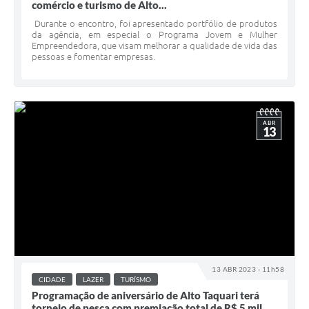
comércio e turismo de Alto...
Durante o encontro, foi apresentado portfólio de produtos
da agência, em especial o Programa Jovem e Mulher
Empreendedora, que visam melhorar a qualidade de vida das
pessoas e fomentar empresas.
ABR
13
13 ABR 2023 - 11h58
CIDADE
LAZER
TURÍSMO
Programação de aniversário de Alto Taquari terá
torneio de pesca com premiação total de R$ 5 mil