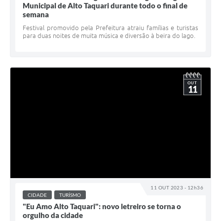
Municipal de Alto Taquari durante todo o final de
semana
Festival promovido pela Prefeitura atraiu famílias e turistas
para duas noites de muita música e diversão à beira do lago.
OUT
11
11 OUT 2023 - 12h36
CIDADE
TURÍSMO
"Eu Amo Alto Taquari": novo letreiro se torna o
orgulho da cidade