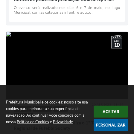
O evento será realizado nos dias 6 e 7 de maio, no Lago
Municipal, com as categorias infantil e adulto.
ABR
10
Prefeitura Municipal e os cookies: nosso site usa
10 ABR 2023 - 11h54
cookies para melhorar a sua experiência de
CIDADE
ESPORTE
LAZER
ACEITAR
navegação. Ao continuar você concorda com a
TURÍSMO
nossa
Política de Cookies
e
Privacidade
.
Prefeitura de Alto Taquari realiza o 1º Torneio
PERSONALIZAR
Regional de Futebol Society