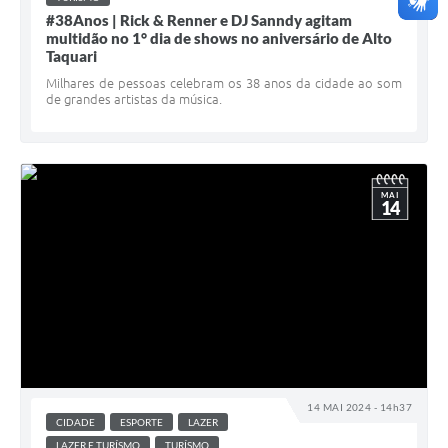
#38Anos | Rick & Renner e DJ Sanndy agitam
multidão no 1° dia de shows no aniversário de Alto
Taquari
Milhares de pessoas celebram os 38 anos da cidade ao som
de grandes artistas da música.
MAI
14
14 MAI 2024 - 14h37
CIDADE
ESPORTE
LAZER
LAZER E TURÍSMO
TURÍSMO