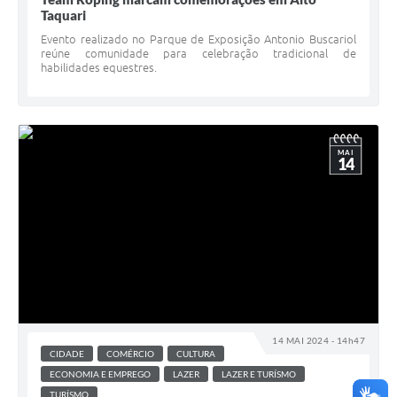
Taquari
Evento realizado no Parque de Exposição Antonio Buscariol
reúne comunidade para celebração tradicional de
habilidades equestres.
MAI
14
14 MAI 2024 - 14h47
CIDADE
COMÉRCIO
CULTURA
ECONOMIA E EMPREGO
LAZER
LAZER E TURÍSMO
TURÍSMO