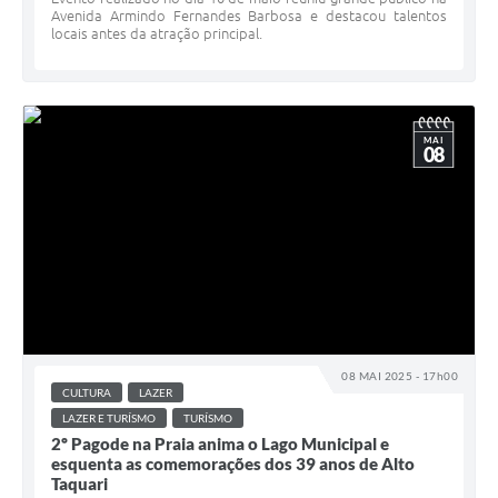
Avenida Armindo Fernandes Barbosa e destacou talentos
locais antes da atração principal.
MAI
08
08 MAI 2025 - 17h00
CULTURA
LAZER
LAZER E TURÍSMO
TURÍSMO
2º Pagode na Praia anima o Lago Municipal e
esquenta as comemorações dos 39 anos de Alto
Taquari