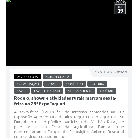
SET
19
19 SET 2025 - 09h59
AGRICULTURA
AGROPECUÁRIA
CAPACITAÇÃO
CIDADE
COMÉRCIO
CULTURA
LAZER
LAZER E TURÍSMO
MEIO AMBIENTE
TURÍSMO
Rodeio, shows e atividades rurais marcam sexta-
feira na 28ª ExpoTaquari
A sexta-feira (12/09) foi de intensas atividades na 28ª
Exposição Agropecuária de Alto Taquari (ExpoTaquari 2025).
Durante o dia, o público participou do Mutirão Rural, de
palestras e da Feira da Agricultura Familiar, que
movimentaram o Parque de Exposições Antonio Buscariol
com serviços, conhecimento e...