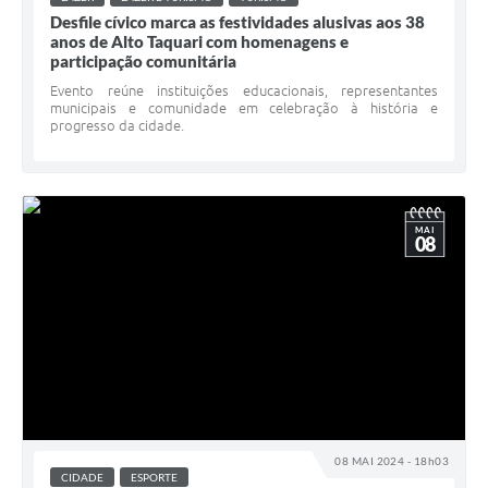
Desfile cívico marca as festividades alusivas aos 38
anos de Alto Taquari com homenagens e
participação comunitária
Evento reúne instituições educacionais, representantes
municipais e comunidade em celebração à história e
progresso da cidade.
MAI
08
08 MAI 2024 - 18h03
CIDADE
ESPORTE