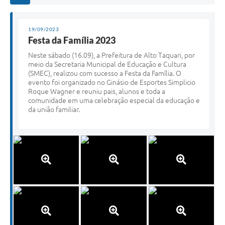
19/09/2023
Festa da Família 2023
Neste sábado (16.09), a Prefeitura de Alto Taquari, por
meio da Secretaria Municipal de Educação e Cultura
(SMEC), realizou com sucesso a Festa da Família. O
evento foi organizado no Ginásio de Esportes Simplicio
Roque Wagner e reuniu pais, alunos e toda a
comunidade em uma celebração especial da educação e
da união familiar.