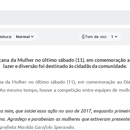
 MÍDIAS
RECEBA NOTÍCIAS
eitura:
Tom de voz:
Gincana da Mulher no último sábado (11), em comemoração 
lazer e diversão foi destinado às cidadãs da comunidade.
cana da Mulher no último sábado (11), em comemoração ao Di
e. Ao mesmo tempo, houve a competição entre equipes de mulhe
ra mim, que iniciei essa ação no ano de 2017, enquanto primei
nina. Agradeço e parabenizo as mulheres que estiveram presentes
 prefeita Marilda Garofolo Sperandio.