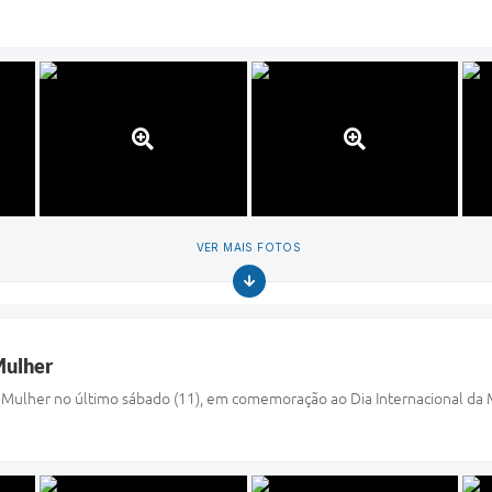
VER MAIS FOTOS
Mulher
 da Mulher no último sábado (11), em comemoração ao Dia Internacional da