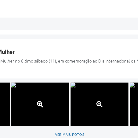
Mulher
 da Mulher no último sábado (11), em comemoração ao Dia Internacional da
VER MAIS FOTOS