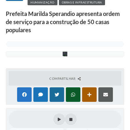
HUMANIZAÇÃO
OBRAS E INFRAESTRUTURA
i
ç
Prefeita Marilda Sperandio apresenta ordem
o
a
de serviço para a construção de 50 casas
s
s
populares
i
n
a
d
a
COMPARTILHAR