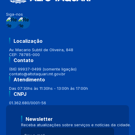
Siga-nos
Localização
Av. Macario Subtil de Oliveira, 848
CEP: 78785-000
Contato
(66) 99937-0499 (somente ligação)
contato@altotaquari.mt.gov.br
Atendimento
Das 07:30hs às 11:30hs - 13:00h às 17:00h
CNPJ
01.362.680/0001-56
Newsletter
Receba atualizações sobre serviços e notícias da cidade.