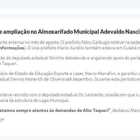
s de ampliação no Almoxarifado Municipal Adevaldo Nas
tante extensa no mês de agosto. O prefeito Fabio Garbugio esteve na sed
 informações
). O vice-prefeito Marco Aurélio também esteve em Cuiabá c
ete do deputado estadual Nininho debatendo e angariando apoio do parla
o Taquari.
tário de Estado de Educação Esporte e Lazer, Marco Marrafon, e garantiu 
Estadual Dennis Manerich de Oliveira até dezembro. Durante este período e
esteve reunido com o deputado estadual Dr. Leonardo, ocasião em que o 
horia da estrutura do Lago Municipal.
Estamos sempre atentos às demandas de Alto Taquari”
, destacou Marc
O*