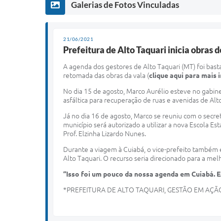
Galerias de Fotos Vinculadas
21/06/2021
Prefeitura de Alto Taquari inicia obra
A agenda dos gestores de Alto Taquari (MT) foi bas
retomada das obras da vala (
clique aqui para mais
No dia 15 de agosto, Marco Aurélio esteve no gabin
asfáltica para recuperação de ruas e avenidas de Alt
Já no dia 16 de agosto, Marco se reuniu com o secre
município será autorizado a utilizar a nova Escola 
Prof. Elzinha Lizardo Nunes.
Durante a viagem à Cuiabá, o vice-prefeito também 
Alto Taquari. O recurso seria direcionado para a mel
“Isso foi um pouco da nossa agenda em Cuiabá. 
*PREFEITURA DE ALTO TAQUARI, GESTÃO EM AÇÃ