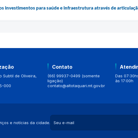
os investimentos para saúde e infraestrutura através de articulaç
ização
Contato
Atendi
 Subtil de Oliveira,
(66) 99937-0499 (somente
Das 07:30hs
ligação)
às 17:00h
5-000
contato@altotaquari.mt.gov.br
iços e notícias da cidade.