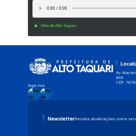
Hino de Alto Taquari
Local
Av. Macario
848
CEP: 7878
Siga-nos
Newsletter
Receba atualizações sobre serv