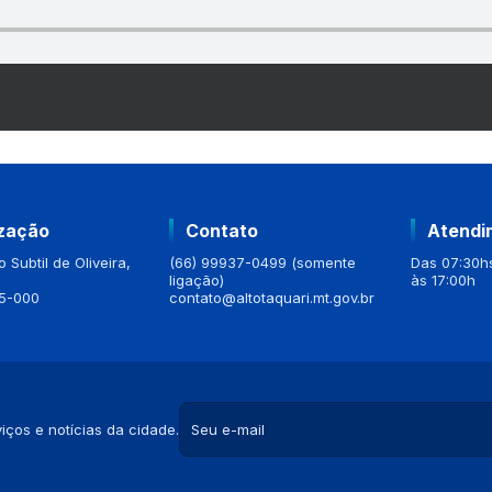
ização
Contato
Atendi
 Subtil de Oliveira,
(66) 99937-0499 (somente
Das 07:30hs
ligação)
às 17:00h
5-000
contato@altotaquari.mt.gov.br
iços e notícias da cidade.