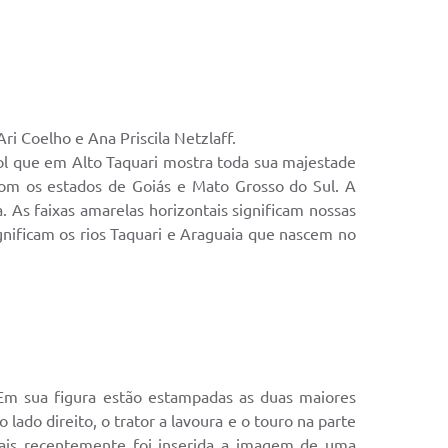
Ari Coelho e Ana Priscila Netzlaff.
sol que em Alto Taquari mostra toda sua majestade
 com os estados de Goiás e Mato Grosso do Sul. A
ra. As faixas amarelas horizontais significam nossas
ignificam os rios Taquari e Araguaia que nascem no
 Em sua figura estão estampadas as duas maiores
lado direito, o trator a lavoura e o touro na parte
Mais recentemente foi inserida a imagem de uma