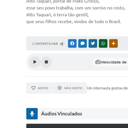
Alto Taquari, portal de Mato Grosso,
esse seu povo trabalha, com um sorriso no rosto,
Alto Taquari, ó terra tão gentil,
que seus filhos recebe, vindos de todo o Brasil.
COMPARTILHAR
FACEBOOK
MESSENGER
TWITTER
WHATSAPP
OUTRAS
Velocidade de l
Um internauta gostou des
GOSTEI
NÃO GOSTEI
Áudios Vinculados