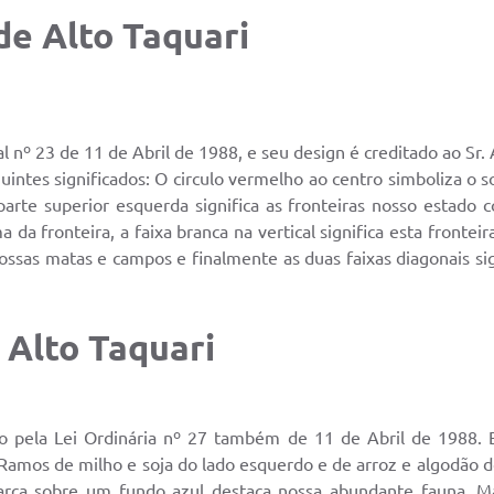
de Alto Taquari
l nº 23 de 11 de Abril de 1988, e seu design é creditado ao Sr. 
intes significados: O circulo vermelho ao centro simboliza o 
parte superior esquerda significa as fronteiras nosso estado
a da fronteira, a faixa branca na vertical significa esta frontei
nossas matas e campos e finalmente as duas faixas diagonais s
 Alto Taquari
uído pela Lei Ordinária nº 27 também de 11 de Abril de 1988.
 Ramos de milho e soja do lado esquerdo e de arroz e algodão do 
arça sobre um fundo azul destaca nossa abundante fauna. 