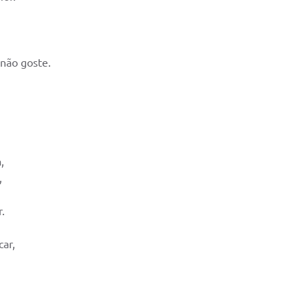
 não goste.
,
,
.
car,