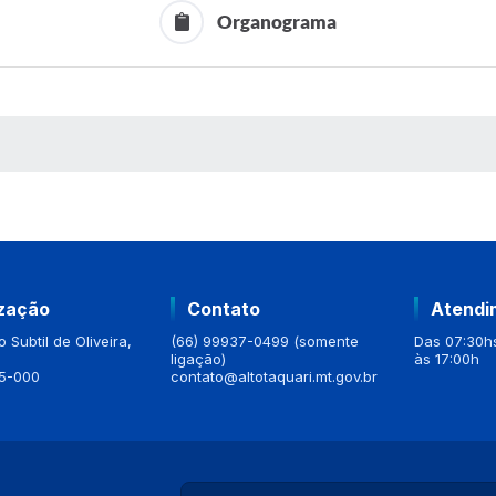
Organograma
 MÍDIAS
ização
Contato
Atendi
 Subtil de Oliveira,
(66) 99937-0499 (somente
Das 07:30hs
ligação)
às 17:00h
5-000
contato@altotaquari.mt.gov.br