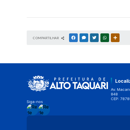
COMPARTILHAR
FACEBOOK
MESSENGER
TWITTER
WHATSAPP
OUTRAS
Local
Av. Macario
848
CEP: 7878
Siga-nos