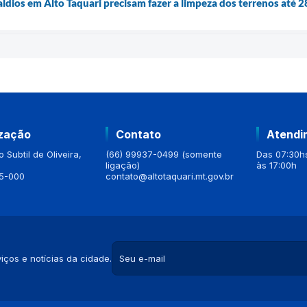
aldios em Alto Taquari precisam fazer a limpeza dos terrenos até 2
ização
Contato
Atendi
 Subtil de Oliveira,
(66) 99937-0499 (somente
Das 07:30hs
ligação)
às 17:00h
5-000
contato@altotaquari.mt.gov.br
iços e notícias da cidade.