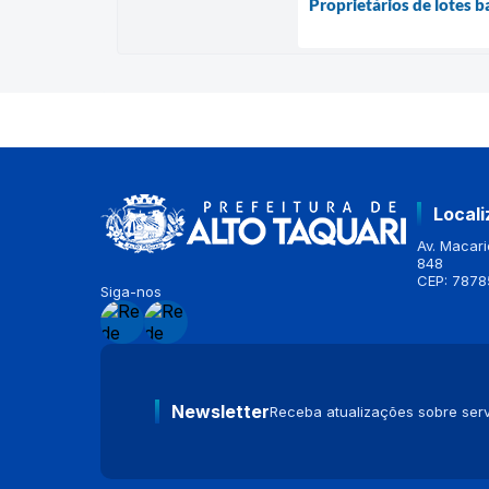
Proprietários de lotes b
Local
Av. Macario
848
CEP: 7878
Siga-nos
Newsletter
Receba atualizações sobre serv