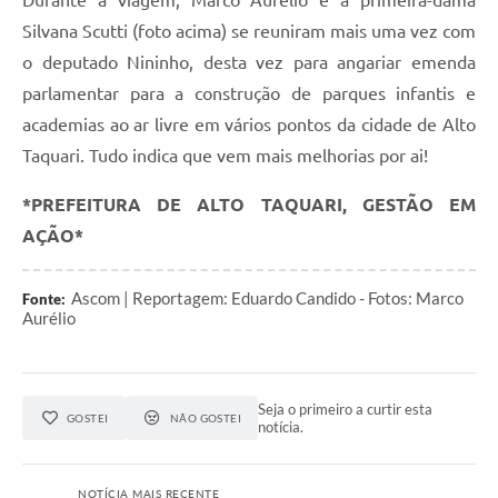
Durante a viagem, Marco Aurélio e a primeira-dama
Silvana Scutti (foto acima) se reuniram mais uma vez com
o deputado Nininho, desta vez para angariar emenda
parlamentar para a construção de parques infantis e
academias ao ar livre em vários pontos da cidade de Alto
Taquari. Tudo indica que vem mais melhorias por ai!
*PREFEITURA DE ALTO TAQUARI, GESTÃO EM
AÇÃO*
Ascom | Reportagem: Eduardo Candido - Fotos: Marco
Fonte:
Aurélio
Seja o primeiro a curtir esta
GOSTEI
NÃO GOSTEI
notícia.
NOTÍCIA MAIS RECENTE