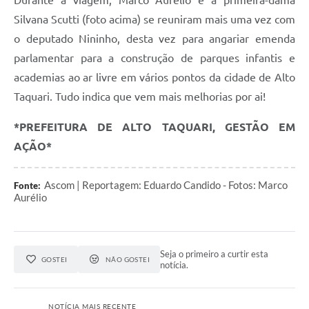
Durante a viagem, Marco Aurélio e a primeira-dama
Silvana Scutti (foto acima) se reuniram mais uma vez com
o deputado Nininho, desta vez para angariar emenda
parlamentar para a construção de parques infantis e
academias ao ar livre em vários pontos da cidade de Alto
Taquari. Tudo indica que vem mais melhorias por ai!
*PREFEITURA DE ALTO TAQUARI, GESTÃO EM
AÇÃO*
Ascom | Reportagem: Eduardo Candido - Fotos: Marco
Fonte:
Aurélio
Seja o primeiro a curtir esta
GOSTEI
NÃO GOSTEI
notícia.
NOTÍCIA MAIS RECENTE