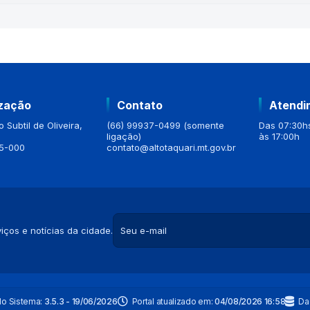
ização
Contato
Atendi
 Subtil de Oliveira,
(66) 99937-0499 (somente
Das 07:30hs
ligação)
às 17:00h
5-000
contato@altotaquari.mt.gov.br
iços e notícias da cidade.
do Sistema:
3.5.3 - 19/06/2026
Portal atualizado em:
04/08/2026 16:58
Da