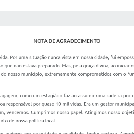
 MÍDIAS
RECEBA NOTÍCIAS
NOTA DE AGRADECIMENTO
vida. Por uma situação nunca vista em nossa cidade, fui emposs
ue não estava preparado. Mas, pela graça divina, ao iniciar o
cos do nosso município, extremamente comprometidos com o fu
r bagagem, como um estagiário faz ao assumir uma cadeira po
a responsável por quase 10 mil vidas. Era um gestor municipal
, vencemos. Cumprimos nosso papel. Atingimos nosso objetivo
o de nossa política local.
am maiores em quantidade e qualidade, tenho certeza. Agrade