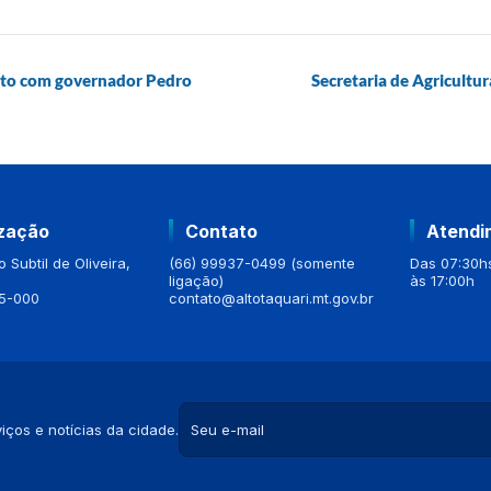
unto com governador Pedro
Secretaria de Agricultu
ização
Contato
Atendi
 Subtil de Oliveira,
(66) 99937-0499 (somente
Das 07:30hs
ligação)
às 17:00h
5-000
contato@altotaquari.mt.gov.br
iços e notícias da cidade.