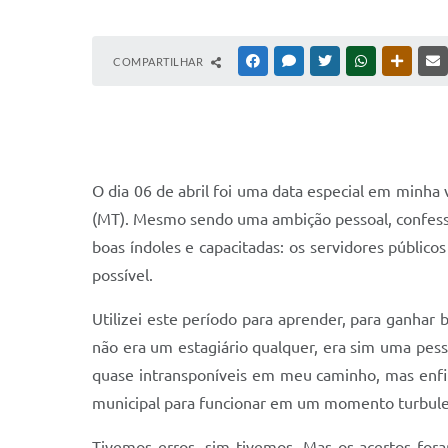
COMPARTILHAR
FACEBOOK
MESSENGER
TWITTER
WHATSAPP
OUTRAS
O dia 06 de abril foi uma data especial em minha 
(MT). Mesmo sendo uma ambição pessoal, confesso q
boas índoles e capacitadas: os servidores públi
possível.
Utilizei este período para aprender, para ganha
não era um estagiário qualquer, era sim uma pesso
quase intransponíveis em meu caminho, mas enfim
municipal para funcionar em um momento turbulent
Tivemos erros, sim tivemos. Mas os acertos for