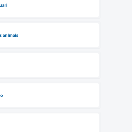
uari
s animais
io