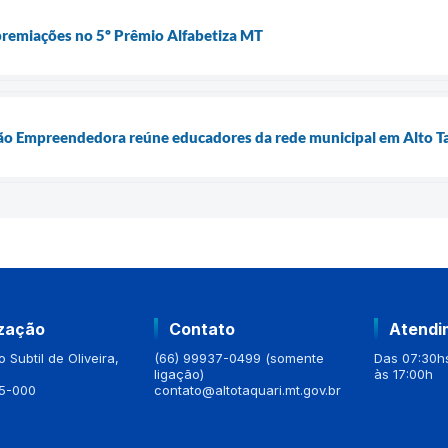
premiações no 5º Prêmio Alfabetiza MT
o Empreendedora reúne educadores da rede municipal em Alto T
ização
Contato
Atendi
 Subtil de Oliveira,
(66) 99937-0499 (somente
Das 07:30hs
ligação)
às 17:00h
5-000
contato@altotaquari.mt.gov.br