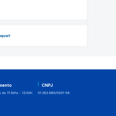
aquari
mento
CNPJ
 às 11:30hs - 13:00h
01.362.680/0001-56