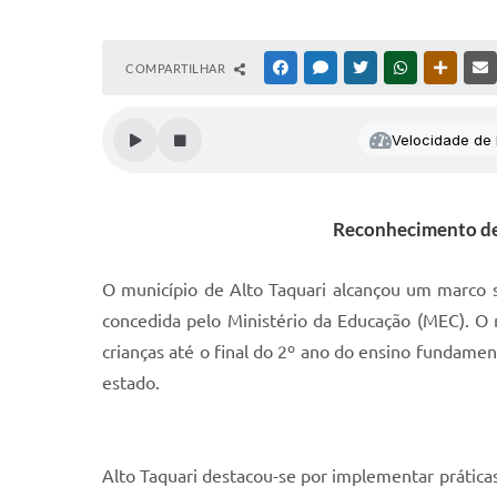
COMPARTILHAR
FACEBOOK
MESSENGER
TWITTER
WHATSAPP
OUTRAS
Velocidade de l
Reconhecimento des
O município de Alto Taquari alcançou um marco s
concedida pelo Ministério da Educação (MEC). O r
crianças até o final do 2º ano do ensino fundame
estado.
Alto Taquari destacou-se por implementar práticas