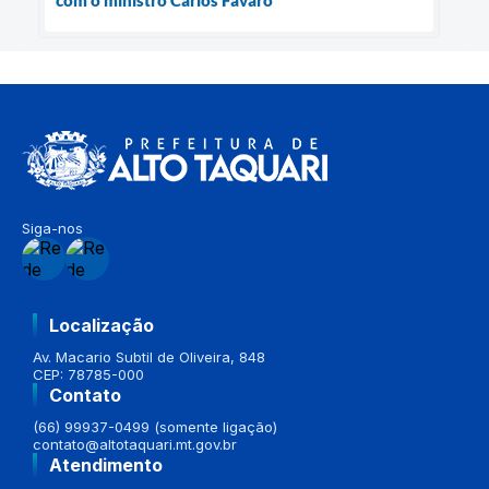
com o ministro Carlos Fávaro
Siga-nos
Localização
Av. Macario Subtil de Oliveira, 848
CEP: 78785-000
Contato
(66) 99937-0499 (somente ligação)
contato@altotaquari.mt.gov.br
Atendimento