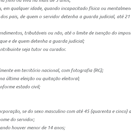
 filho ou viva há mais de 5 anos;
ou, em qualquer idade, quando incapacitado física ou mentalmen
o dos pais, de quem o servidor detenha a guarda judicial, até 
ndimentos, tributáveis ou não, até o limite de isenção do impos
uque e de quem detenha a guarda judicial;
tribuinte seja tutor ou curador.
ente em território nacional, com fotografia (RG);
na última eleição ou quitação eleitoral;
nforme estado civil;
corporação, se do sexo masculino com até 45 (quarenta e cinco) 
ome do servidor;
quando houver menor de 14 anos;