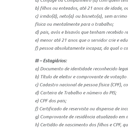
a) Cônjuge ou Companheiro (a) com quem tenha
b) filhos ou enteados, até 21 anos de idade, 
c) irmão(ã), neto(a) ou bisneto(a), sem arrim
física ou mentalmente para o trabalho;
d) pais, avós e bisavós que tenham recebido re
e) menor até 21 anos que o servidor crie e ed
f) pessoa absolutamente incapaz, da qual o con
III – Estagiários:
a) Documento de identidade reconhecido legalm
b) Título de eleitor e comprovante de votação 
c) Cadastro nacional de pessoa física (CPF), co
d) Carteira de Trabalho e número do PIS;
e) CPF dos pais;
f) Certificado de reservista ou dispensa de in
g) Comprovante de residência atualizado em n
h) Certidão de nascimento dos filhos e CPF, 