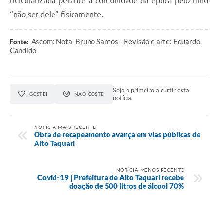
ridicularizada perante a comunidade da época pelo filho
“não ser dele” fisicamente.
Ascom: Nota: Bruno Santos - Revisão e arte: Eduardo
Fonte:
Candido
Seja o primeiro a curtir esta
GOSTEI
NÃO GOSTEI
notícia.
NOTÍCIA MAIS RECENTE
Obra de recapeamento avança em vias públicas de
Alto Taquari
NOTÍCIA MENOS RECENTE
Covid-19 | Prefeitura de Alto Taquari recebe
doação de 500 litros de álcool 70%