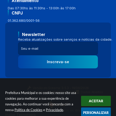
Atendimento
Das 07:30hs às 11:30hs - 13:00h às 17:00h
CNPJ
01.362.680/0001-56
Newsletter
Receba atualizações sobre serviços e notícias da cidade.
Inscreva-se
Versão do Sistema:
3.5.3 - 19/06/2026
Portal atualizado em:
04/08/2026 16:58
Dados Abertos
Prefeitura Municipal e os cookies: nosso site usa
cookies para melhorar a sua experiência de
ACEITAR
navegação. Ao continuar você concorda com a
nossa
Política de Cookies
e
Privacidade
.
© Copyright Instar - 2006-2026. Todos os direitos reservados -
PERSONALIZAR
Instar Tecnologia