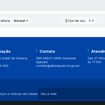
AS MÍDIAS
leitura:
Tom de voz:
ização
Contato
Atendi
 Subtil de Oliveira,
(66) 99937-0499 (somente
Das 07:30hs
ligação)
às 17:00h
5-000
contato@altotaquari.mt.gov.br
iços e notícias da cidade.