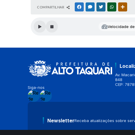
COMPARTILHAR
FACEBOOK
MESSENGER
TWITTER
WHATSAPP
OUTR
Velocidade de 
Local
Av. Macario
848
CEP: 7878
Siga-nos
Newsletter
Receba atualizações sobre serv