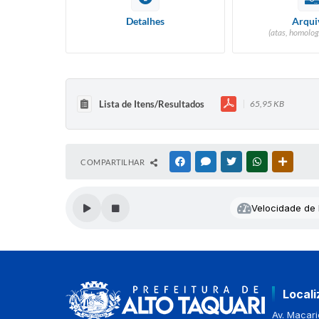
Detalhes
Arqui
(atas, homolog
Lista de Itens/Resultados
65,95 KB
COMPARTILHAR
FACEBOOK
MESSENGER
TWITTER
WHATSAPP
OUTRAS
Velocidade de l
Local
Av. Macario