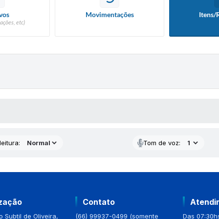
vos
Movimentações
Itens/
ações, etc)
 MÍDIAS
eitura:
Tom de voz:
ização
Contato
Atendi
 Subtil de Oliveira,
(66) 99937-0499 (somente
Das 07:30hs