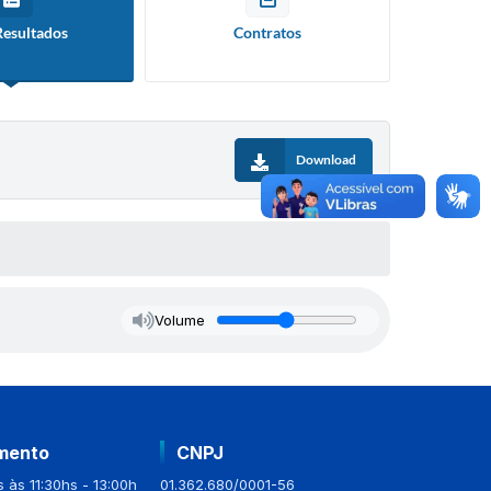
Resultados
Contratos
Download
Volume
mento
CNPJ
 às 11:30hs - 13:00h
01.362.680/0001-56