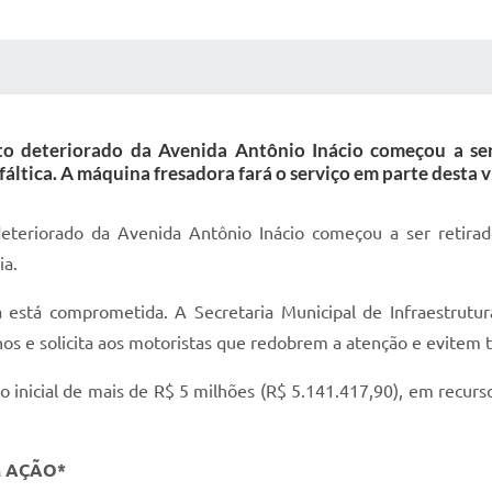
 MÍDIAS
RECEBA NOTÍCIAS
lto deteriorado da Avenida Antônio Inácio começou a se
fáltica. A máquina fresadora fará o serviço em parte desta v
deteriorado da Avenida Antônio Inácio começou a ser retirad
ia.
via está comprometida. A Secretaria Municipal de Infraestrut
os e solicita aos motoristas que redobrem a atenção e evitem t
to inicial de mais de R$ 5 milhões (R$ 5.141.417,90), em recurs
M AÇÃO*