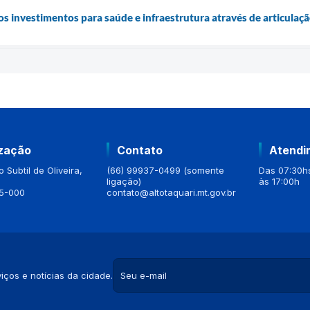
os investimentos para saúde e infraestrutura através de articulaç
ização
Contato
Atendi
 Subtil de Oliveira,
(66) 99937-0499 (somente
Das 07:30hs
ligação)
às 17:00h
5-000
contato@altotaquari.mt.gov.br
iços e notícias da cidade.