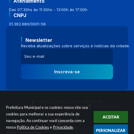
Atendimento
Das 07:30hs às 11:30hs - 13:00h às 17:00h
CNPJ
01.362.680/0001-56
Newsletter
Receba atualizações sobre serviços e notícias da cidade.
Inscreva-se
Versão do Sistema:
3.5.3 - 19/06/2026
Portal atualizado em:
04/08/2026 16:58
Dados Abertos
Prefeitura Municipal e os cookies: nosso site usa
cookies para melhorar a sua experiência de
ACEITAR
navegação. Ao continuar você concorda com a
nossa
Política de Cookies
e
Privacidade
.
© Copyright Instar - 2006-2026. Todos os direitos reservados -
PERSONALIZAR
Instar Tecnologia