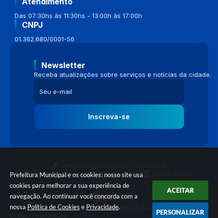
Atendimento
Das 07:30hs às 11:30hs - 13:00h às 17:00h
CNPJ
01.362.680/0001-56
Newsletter
Receba atualizações sobre serviços e notícias da cidade.
Inscreva-se
Versão do Sistema:
3.5.3 - 19/06/2026
Portal atualizado em:
04/08/2026 16:58
Dados Abertos
Prefeitura Municipal e os cookies: nosso site usa
cookies para melhorar a sua experiência de
ACEITAR
navegação. Ao continuar você concorda com a
nossa
Política de Cookies
e
Privacidade
.
© Copyright Instar - 2006-2026. Todos os direitos reservados -
PERSONALIZAR
Instar Tecnologia