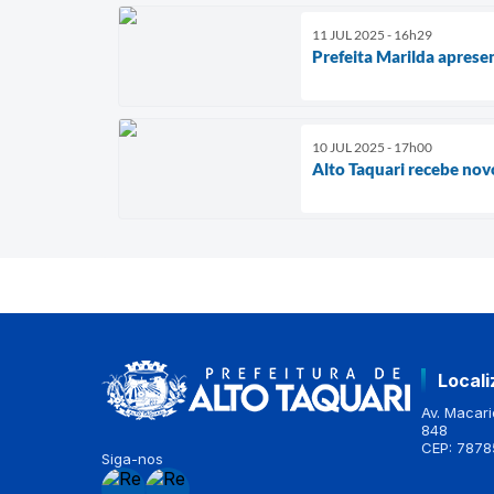
11 JUL 2025 - 16h29
Prefeita Marilda apres
10 JUL 2025 - 17h00
Alto Taquari recebe nov
Local
Av. Macario
848
CEP: 7878
Siga-nos