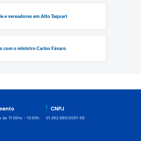
e e vereadores em Alto Taquari
ão com o ministro Carlos Fávaro
mento
CNPJ
 às 11:30hs - 13:00h
01.362.680/0001-56