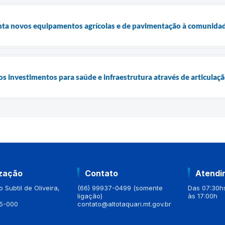
enta novos equipamentos agrícolas e de pavimentação à comunidad
os investimentos para saúde e infraestrutura através de articulaç
ização
Contato
Atendi
 Subtil de Oliveira,
(66) 99937-0499 (somente
Das 07:30hs
ligação)
às 17:00h
5-000
contato@altotaquari.mt.gov.br