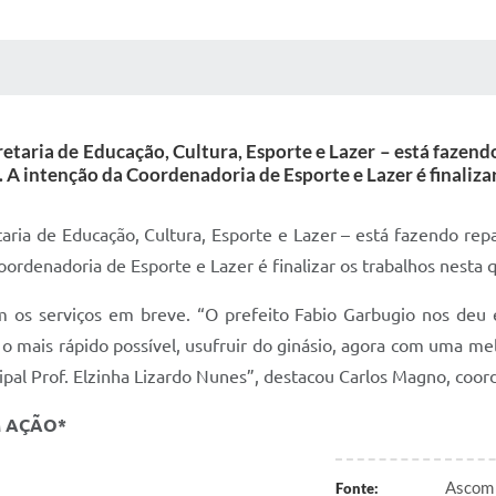
 MÍDIAS
RECEBA NOTÍCIAS
retaria de Educação, Cultura, Esporte e Lazer – está fazen
). A intenção da Coordenadoria de Esporte e Lazer é finalizar
taria de Educação, Cultura, Esporte e Lazer – está fazendo rep
oordenadoria de Esporte e Lazer é finalizar os trabalhos nesta q
s serviços em breve. “O prefeito Fabio Garbugio nos deu es
o mais rápido possível, usufruir do ginásio, agora com uma m
ipal Prof. Elzinha Lizardo Nunes”, destacou Carlos Magno, coor
M AÇÃO*
Ascom 
Fonte: