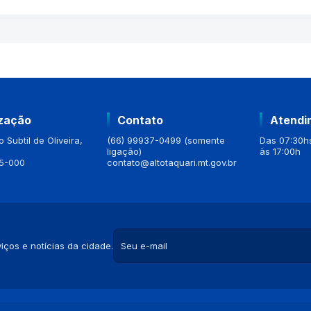
ização
Contato
Atendi
 Subtil de Oliveira,
(66) 99937-0499 (somente
Das 07:30hs
ligação)
às 17:00h
5-000
contato@altotaquari.mt.gov.br
iços e notícias da cidade.