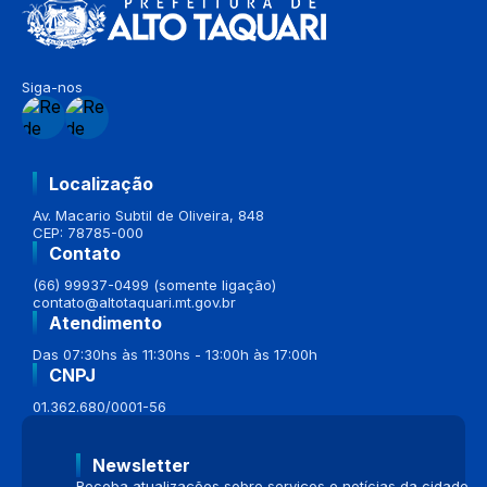
Siga-nos
Localização
Av. Macario Subtil de Oliveira, 848
CEP: 78785-000
Contato
(66) 99937-0499 (somente ligação)
contato@altotaquari.mt.gov.br
Atendimento
Das 07:30hs às 11:30hs - 13:00h às 17:00h
CNPJ
01.362.680/0001-56
Newsletter
Receba atualizações sobre serviços e notícias da cidade.