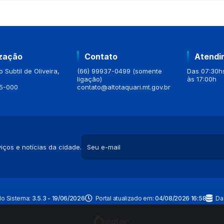
ização
Contato
Atendi
 Subtil de Oliveira,
(66) 99937-0499 (somente
Das 07:30hs
ligação)
às 17:00h
5-000
contato@altotaquari.mt.gov.br
iços e notícias da cidade.
do Sistema:
3.5.3 - 19/06/2026
Portal atualizado em:
04/08/2026 16:58
Da