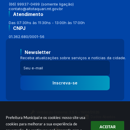
(66) 99937-0499 (somente ligação)
contato@altotaquari.mt.gov.br
Atendimento
Das 07:30hs às 11:30hs - 13:00h às 17:00h
CNPJ
01.362.680/0001-56
Newsletter
Receba atualizações sobre serviços e notícias da cidade.
Inscreva-se
Versão do Sistema:
3.5.3 - 19/06/2026
Portal atualizado em:
04/08/2026 16:58
Dados Abertos
Prefeitura Municipal e os cookies: nosso site usa
cookies para melhorar a sua experiência de
ACEITAR