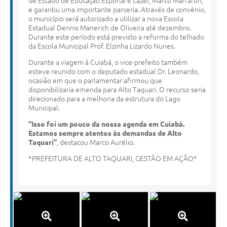
de Estado de Educação Esporte e Lazer, Marco Marrafon,
e garantiu uma importante parceria. Através de convênio,
o município será autorizado a utilizar a nova Escola
Estadual Dennis Manerich de Oliveira até dezembro.
Durante este período está previsto a reforma do telhado
da Escola Municipal Prof. Elzinha Lizardo Nunes.
Durante a viagem à Cuiabá, o vice-prefeito também
esteve reunido com o deputado estadual Dr. Leonardo,
ocasião em que o parlamentar afirmou que
disponibilizaria emenda para Alto Taquari. O recurso seria
direcionado para a melhoria da estrutura do Lago
Municipal.
“Isso foi um pouco da nossa agenda em Cuiabá.
Estamos sempre atentos às demandas de Alto
Taquari”
, destacou Marco Aurélio.
*PREFEITURA DE ALTO TAQUARI, GESTÃO EM AÇÃO*