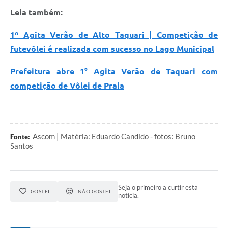
Leia também:
1º Agita Verão de Alto Taquari | Competição de
futevôlei é realizada com sucesso no Lago Municipal
Prefeitura abre 1° Agita Verão de Taquari com
competição de Vôlei de Praia
Ascom | Matéria: Eduardo Candido - fotos: Bruno
Fonte:
Santos
Seja o primeiro a curtir esta
GOSTEI
NÃO GOSTEI
notícia.