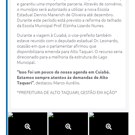
e garantiu uma importante parceria. Através de convênio,
o município será autorizado a utilizar a nova Escola
Estadual Dennis Manerich de Oliveira até dezembro.
Durante este período está previsto a reforma do telhado
da Escola Municipal Prof. Elzinha Lizardo Nunes.
Durante a viagem à Cuiabá, o vice-prefeito também
esteve reunido com o deputado estadual Dr. Leonardo,
ocasião em que o parlamentar afirmou que
disponibilizaria emenda para Alto Taquari. O recurso seria
direcionado para a melhoria da estrutura do Lago
Municipal.
“Isso foi um pouco da nossa agenda em Cuiabá.
Estamos sempre atentos às demandas de Alto
Taquari”
, destacou Marco Aurélio.
*PREFEITURA DE ALTO TAQUARI, GESTÃO EM AÇÃO*