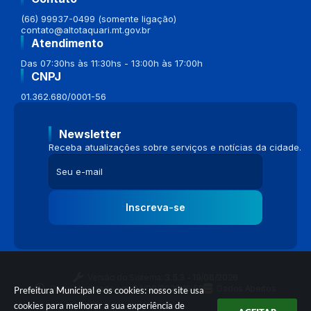
(66) 99937-0499 (somente ligação)
contato@altotaquari.mt.gov.br
Atendimento
Das 07:30hs às 11:30hs - 13:00h às 17:00h
CNPJ
01.362.680/0001-56
Newsletter
Receba atualizações sobre serviços e notícias da cidade.
Inscreva-se
Versão do Sistema:
3.5.3 - 19/06/2026
Portal atualizado em:
04/08/2026 16:58
Dados Abertos
Prefeitura Municipal e os cookies: nosso site usa
cookies para melhorar a sua experiência de