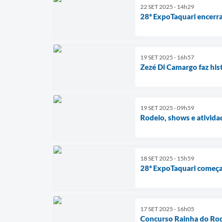
22 SET 2025 - 14h29
28ª ExpoTaquari encerra
19 SET 2025 - 16h57
Zezé Di Camargo faz his
19 SET 2025 - 09h59
Rodeio, shows e ativida
18 SET 2025 - 15h59
28ª ExpoTaquari começa 
17 SET 2025 - 16h05
Concurso Rainha do Rod