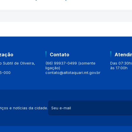
ização
Contato
Atendi
 Subtil de Oliveira,
(66) 99937-0499 (somente
Das 07:30hs
ligação)
às 17:00h
5-000
contato@altotaquari.mt.gov.br
iços e notícias da cidade.