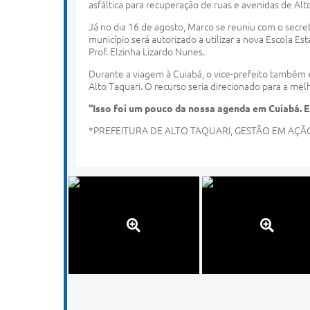
asfáltica para recuperação de ruas e avenidas de Alt
Já no dia 16 de agosto, Marco se reuniu com o secre
município será autorizado a utilizar a nova Escola 
Prof. Elzinha Lizardo Nunes.
Durante a viagem à Cuiabá, o vice-prefeito também 
Alto Taquari. O recurso seria direcionado para a mel
“Isso foi um pouco da nossa agenda em Cuiabá. 
*PREFEITURA DE ALTO TAQUARI, GESTÃO EM AÇÃ