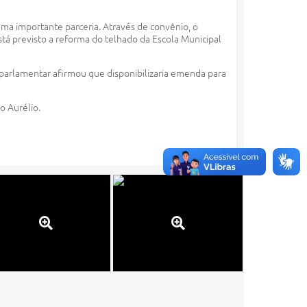
uma importante parceria. Através de convênio, o
stá previsto a reforma do telhado da Escola Municipal
parlamentar afirmou que disponibilizaria emenda para
o Aurélio.