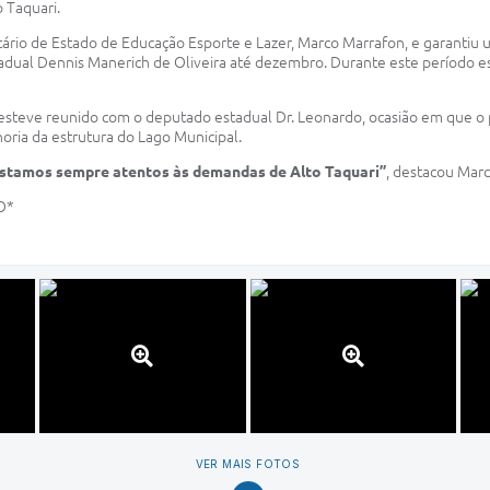
o Taquari.
tário de Estado de Educação Esporte e Lazer, Marco Marrafon, e garantiu 
Estadual Dennis Manerich de Oliveira até dezembro. Durante este período e
esteve reunido com o deputado estadual Dr. Leonardo, ocasião em que o 
horia da estrutura do Lago Municipal.
Estamos sempre atentos às demandas de Alto Taquari”
, destacou Marc
O*
VER MAIS FOTOS