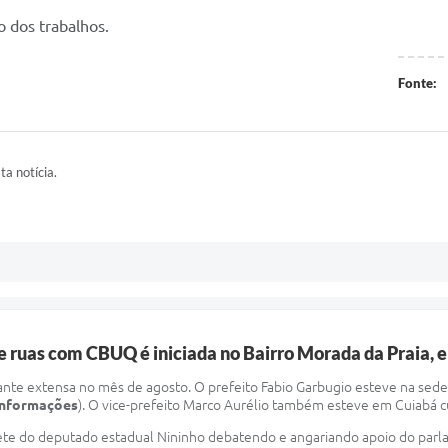
o dos trabalhos.
Fonte:
ta notícia.
 ruas com CBUQ é iniciada no Bairro Morada da Praia, e
tante extensa no mês de agosto. O prefeito Fabio Garbugio esteve na sed
 informações
). O vice-prefeito Marco Aurélio também esteve em Cuiabá c
ete do deputado estadual Nininho debatendo e angariando apoio do parla