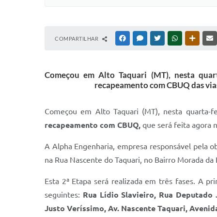
COMPARTILHAR
FACEBOOK
MESSENGER
TWITTER
WHATSAPP
OUTRAS
Começou em Alto Taquari (MT), nesta quart
recapeamento com CBUQ das vias d
Começou em Alto Taquari (MT), nesta quarta-fe
recapeamento com CBUQ,
que será feita agora 
A Alpha Engenharia, empresa responsável pela ob
na Rua Nascente do Taquari, no Bairro Morada da 
Esta 2ª Etapa será realizada em três fases. A pr
seguintes:
Rua Lídio Slavieiro, Rua Deputado J
Justo Veríssimo, Av. Nascente Taquari, Avenida