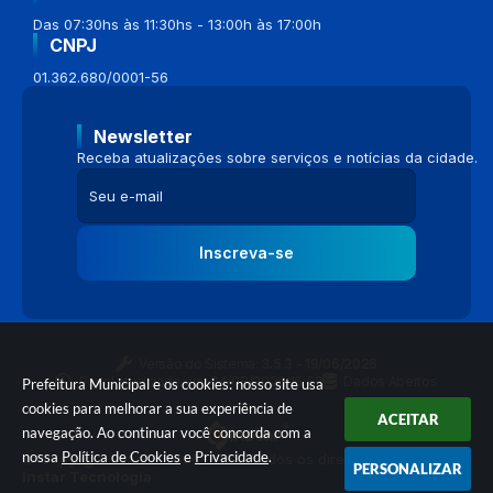
Das 07:30hs às 11:30hs - 13:00h às 17:00h
CNPJ
01.362.680/0001-56
Newsletter
Receba atualizações sobre serviços e notícias da cidade.
Inscreva-se
Versão do Sistema:
3.5.3 - 19/06/2026
Portal atualizado em:
04/08/2026 16:58
Dados Abertos
Prefeitura Municipal e os cookies: nosso site usa
cookies para melhorar a sua experiência de
ACEITAR
navegação. Ao continuar você concorda com a
nossa
Política de Cookies
e
Privacidade
.
© Copyright Instar - 2006-2026. Todos os direitos reservados -
PERSONALIZAR
Instar Tecnologia