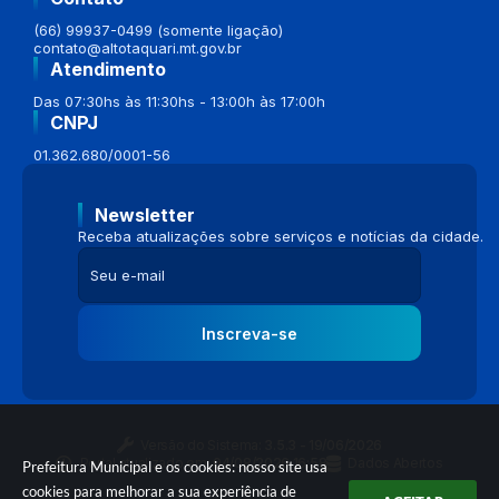
(66) 99937-0499 (somente ligação)
contato@altotaquari.mt.gov.br
Atendimento
Das 07:30hs às 11:30hs - 13:00h às 17:00h
CNPJ
01.362.680/0001-56
Newsletter
Receba atualizações sobre serviços e notícias da cidade.
Inscreva-se
Versão do Sistema:
3.5.3 - 19/06/2026
Portal atualizado em:
04/08/2026 16:58
Dados Abertos
Prefeitura Municipal e os cookies: nosso site usa
cookies para melhorar a sua experiência de