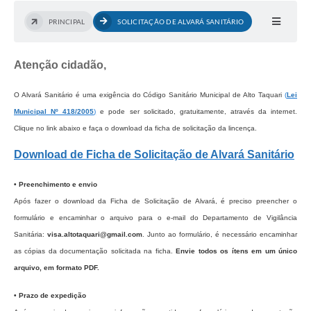
PRINCIPAL
SOLICITAÇÃO DE ALVARÁ SANITÁRIO
Atenção cidadão,
O Alvará Sanitário é uma exigência do Código Sanitário Municipal de Alto Taquari
(
Lei
Municipal Nº 418/2005
)
e pode ser solicitado, gratuitamente, através da internet.
Clique no link abaixo e faça o download da ficha de solicitação da lincença.
Download de Ficha de Solicitação de Alvará Sanitário
• Preenchimento e envio
Após fazer o download da Ficha de Solicitação de Alvará, é preciso preencher o
formulário e encaminhar o arquivo para o e-mail do Departamento de Vigilância
Sanitária:
visa.altotaquari@gmail.com
. Junto ao formulário, é necessário encaminhar
as cópias da documentação solicitada na ficha.
Envie todos os ítens em um único
arquivo, em formato PDF.
• Prazo de expedição