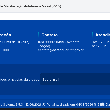
de Manifestação de Interesse Social (PMIS)
ização
Contato
Atendi
 Subtil de Oliveira,
(66) 99937-0499 (somente
Das 07:30hs
ligação)
às 17:00h
5-000
contato@altotaquari.mt.gov.br
iços e notícias da cidade.
do Sistema:
3.5.3 - 19/06/2026
Portal atualizado em:
04/08/2026 16:58
Da