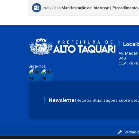
Manifestação de Interesse | Procedimento 
24/06/2022
Local
Av. Macario
848
CEP: 7878
Siga-nos
Newsletter
Receba atualizações sobre serv
Versão 