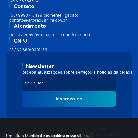
CEP: 78785-000
Contato
(66) 99937-0499 (somente ligação)
contato@altotaquari.mt.gov.br
Atendimento
Das 07:30hs às 11:30hs - 13:00h às 17:00h
CNPJ
01.362.680/0001-56
Newsletter
Receba atualizações sobre serviços e notícias da cidade.
Inscreva-se
Versão do Sistema:
3.5.3 - 19/06/2026
Portal atualizado em:
04/08/2026 16:58
Dados Abertos
Prefeitura Municipal e os cookies: nosso site usa