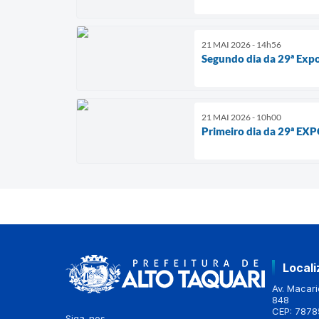
21 MAI 2026 - 14h56
Segundo dia da 29ª Expo
21 MAI 2026 - 10h00
Primeiro dia da 29ª EX
Local
Av. Macario
848
CEP: 7878
Siga-nos