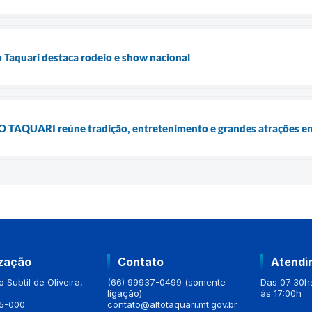
 Taquari destaca rodeio e show nacional
PO TAQUARI reúne tradição, entretenimento e grandes atrações em
ização
Contato
Atendi
 Subtil de Oliveira,
(66) 99937-0499 (somente
Das 07:30hs
ligação)
às 17:00h
5-000
contato@altotaquari.mt.gov.br