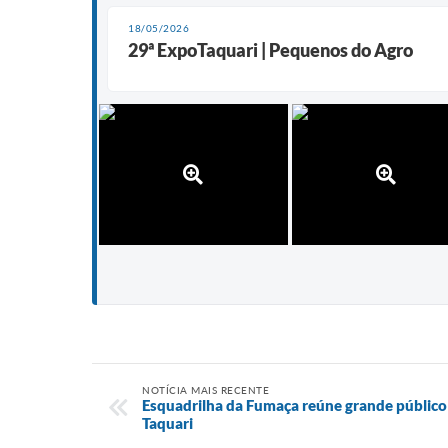
18/05/2026
29ª ExpoTaquari | Pequenos do Agro
NOTÍCIA MAIS RECENTE
Esquadrilha da Fumaça reúne grande público
Taquari