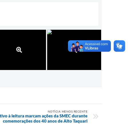
NOTÍCIA MENOS RECENTE
tivo à leitura marcam ações da SMEC durante
comemorações dos 40 anos de Alto Taquari